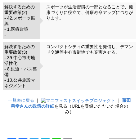
解決するための
スポーツが生活習慣の一部となることで、健
重要政策(2)
康づくりに役立て、健康寿命アップにつなが
- 42.スポーツ振
ります。
興
- 1.医療政策
-
解決するための
コンパクトシティの重要性を発信し、デマン
重要政策(3)
ド交通等中心市街地でも充実させる。
- 39.中心市街地
活性化
- 8.鉄道・バス整
備
- 13.公共施設マ
ネジメント
一覧表に戻る
｜
｜
藤田
善幸さんの政策の詳細
を見る（URLを登録いただいた場合の
み）