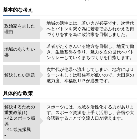
基本的な考え
地域の活性には、若い力が必要です。次世代
政治家を志した
へとバトンを繋ぐ為に若者であふれかえる街
理由
づくりをする為に政治家を目指しました。
若者がたくさんいる地方を目指し、地元で働
地域のありたい
き、生活基盤を作り、魅力を次の世代へバト
姿
ンリレーしていくまちづくりを目指します。
次世代が他県へ流出してしまい、地方にはＵ
解決したい課題
ターンもしくは移住率が低いので、大田原の
魅力度、幸福度ＵＰが必要です。
具体的な政策
解決するための
スポーツには、地域を活性化する力がありま
重要政策(1)
す。スポーツ資源を上手く活用し、合宿や大
- 42.スポーツ振
会誘致することで交流人口が増えます。
興
- 41.観光振興
-