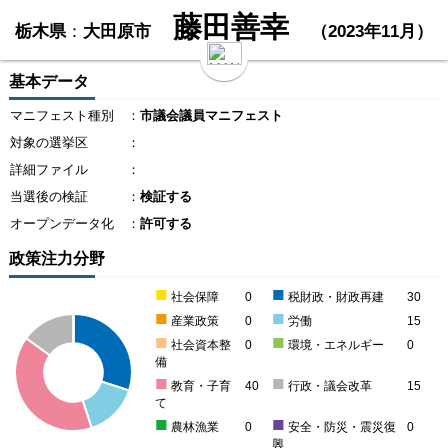
藤田善幸
栃木県
：
大田原市
（2023年11月）
基本データ
マニフェスト種別
：
市議会議員マニフェスト
対象の選挙区
：
詳細ファイル
：
当選後の検証
：
検証する
オープンデータ化
：
許可する
政策注力分野
■
■
社会保障
0
税財政・財政再建
30
■
■
産業政策
0
労働
15
■
■
社会資本整
0
環境・エネルギー
0
備
■
■
教育・子育
40
行政・議会改革
15
て
■
■
農林漁業
0
安全・防災・震災復
0
興