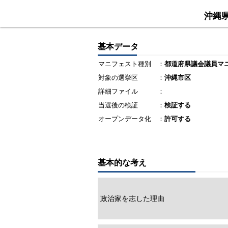
沖縄
基本データ
マニフェスト種別
：
都道府県議会議員マ
対象の選挙区
：
沖縄市区
詳細ファイル
：
当選後の検証
：
検証する
オープンデータ化
：
許可する
基本的な考え
政治家を志した理由