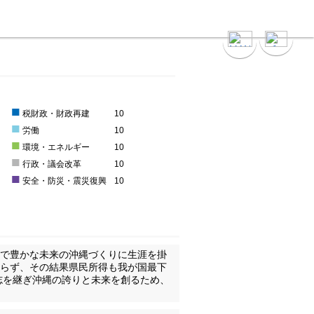
■
0
税財政・財政再建
10
■
0
労働
10
■
0
環境・エネルギー
10
■
0
行政・議会改革
10
■
0
安全・防災・震災復興
10
和で豊かな未来の沖縄づくりに生涯を掛
わらず、その結果県民所得も我が国最下
志を継ぎ沖縄の誇りと未来を創るため、