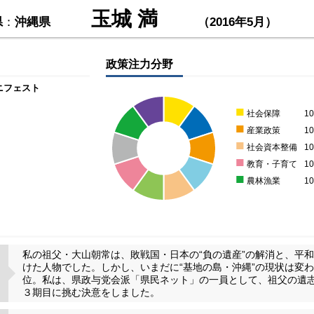
玉城 満
県
：
沖縄県
（2016年5月）
政策注力分野
ニフェスト
■
社会保障
1
■
産業政策
1
■
社会資本整備
1
■
教育・子育て
1
■
農林漁業
1
私の祖父・大山朝常は、敗戦国・日本の“負の遺産”の解消と、平
けた人物でした。しかし、いまだに“基地の島・沖縄”の現状は変
位。私は、県政与党会派「県民ネット」の一員として、祖父の遺
３期目に挑む決意をしました。