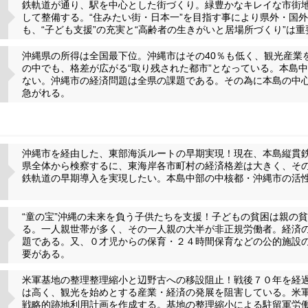
鉄軌道が通り、駅を中心とした街づくり。緑豊かなキレイな市街
して整備する。“住みたい街・日本一”を目指す事により県外・国
も、“子ども支援”の充実と“高齢者の生きがいと居場所づくり”は
沖縄県の所得は全国最下位。沖縄市はその40％も低く、観光産業
の中でも、格差が広がる“取り残された都市”となっている。本島
ない。沖縄市の経済問題は全県の課題である。その為に本島の中
急がれる。
沖縄市を経由した、東部海浜ルートの早期実現！現在、本島縦貫
県全体から検察するに、東海岸各市町村の経済格差は大きく、そ
鉄軌道の早期導入を実現したい。本島中部の中核都・沖縄市の活
“童の宝”沖縄の未来を負う子供たちを支援！子どもの貧困は親の
る。一人親世帯が多く、その一人親の大半が非正規労働者。経済
題である。又、０才児からの保育・２４時間保育などの公的施設
要がある。
米軍基地の整理整理縮小と辺野古への移設阻止！戦後７０年を経
は高く、観光を始めとする産業・経済の発展を阻害している。米
戦略的跡地利用計画を作成する。基地の整理縮小による駐留軍労