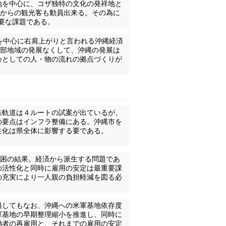
地を中心に、コザ独特の文化の発祥地と
外からの観光客も動員出来る。その為に
重要な課題である。
を中心に右肩上がりと言われる沖縄経済
中部地域の発展なくして、沖縄の発展は
心としての人・物の流れの拠点づくりが
鉄軌道は４ルートの試案が出ているが、
の要点はインフラ整備にある。沖縄市を
性化は県全体に影響する要である。
貧困の結果。経済から派生する問題であ
の活性化と同時に雇用の安定は最重要課
の充実により一人親の負担軽減を図る必
過してもなお、沖縄への米軍基地依存度
軍基地の早期整理縮小を推進し、同時に
働者の再雇用と、それまでの雇用の安定