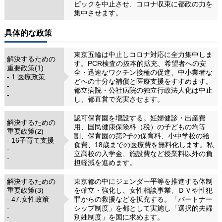
ピックを中止させ、コロナ収束に都政の力を
集中させます。
具体的な政策
東京五輪は中止しコロナ対応に全力集中しま
解決するための
す。PCR検査の抜本的拡充、希望者への安
重要政策(1)
全・迅速なワクチン接種の促進、中小業者な
- 1.医療政策
どへの十分な補償と医療支援をすすめます。
-
都立病院・公社病院の独立行政法人化は中止
-
し、都直営で充実させます。
認可保育園を増設する。妊婦健診・出産費
解決するための
用、国民健康保険料（税）の子どもの均等
重要政策(2)
割、保育園の第2子の保育料、小中学校の給
- 16子育て支援
食費、18歳までの医療費を無料化します。私
-
立高校の入学金、施設費など授業料以外の負
-
担軽減を進めます。
解決するための
東京都の中にジェンダー平等を推進する体制
重要政策(3)
を確立・強化し、女性相談事業、ＤＶや性犯
- 47.女性政策
罪からの救援などを拡充する。「パートナー
-
シップ制度」を都として実施し「選択的夫婦
-
別姓制度」を国に求めます。