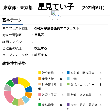
星見てい子
東京都
：
東京都
（2021年6月）
基本データ
マニフェスト種別
：
都道府県議会議員マニフェスト
対象の選挙区
：
目黒区
詳細ファイル
：
当選後の検証
：
検証する
オープンデータ化
：
許可する
政策注力分野
■
■
社会保障
18
税財政・財政再建
8
■
■
産業政策
8
労働
8
■
■
社会資本整
8
環境・エネルギー
8
備
■
■
教育・子育
18
行政・議会改革
8
て
■
■
農林漁業
8
安全・防災・震災復
8
興