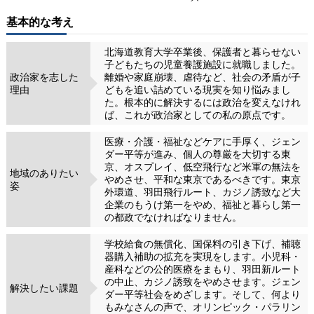
基本的な考え
北海道教育大学卒業後、保護者と暮らせない
子どもたちの児童養護施設に就職しました。
政治家を志した
離婚や家庭崩壊、虐待など、社会の矛盾が子
理由
どもを追い詰めている現実を知り悩みまし
た。根本的に解決するには政治を変えなけれ
ば、これが政治家としての私の原点です。
医療・介護・福祉などケアに手厚く、ジェン
ダー平等が進み、個人の尊厳を大切する東
京、オスプレイ、低空飛行など米軍の無法を
地域のありたい
やめさせ、平和な東京であるべきです。東京
姿
外環道、羽田飛行ルート、カジノ誘致など大
企業のもうけ第一をやめ、福祉と暮らし第一
の都政でなければなりません。
学校給食の無償化、国保料の引き下げ、補聴
器購入補助の拡充を実現をします。小児科・
産科などの公的医療をまもり、羽田新ルート
の中止、カジノ誘致をやめさせます。ジェン
解決したい課題
ダー平等社会をめざします。そして、何より
もみなさんの声で、オリンピック・パラリン