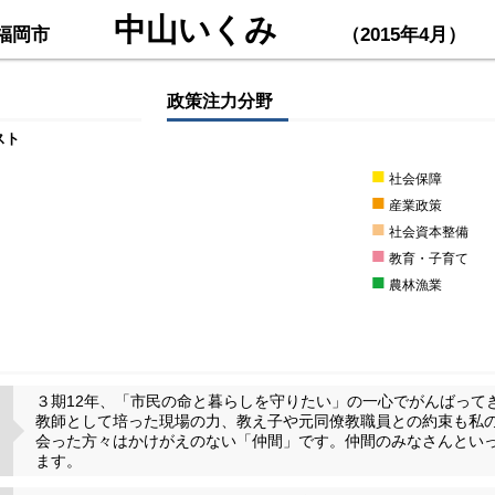
中山いくみ
福岡市
（2015年4月）
政策注力分野
スト
■
社会保障
■
産業政策
■
社会資本整備
■
教育・子育て
■
農林漁業
３期12年、「市民の命と暮らしを守りたい」の一心でがんばって
教師として培った現場の力、教え子や元同僚教職員との約束も私
会った方々はかけがえのない「仲間」です。仲間のみなさんとい
ます。