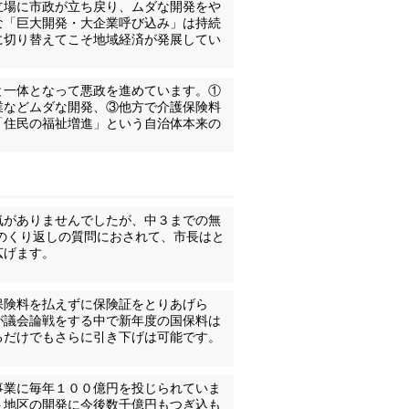
立場に市政が立ち戻り、ムダな開発をや
な「巨大開発・大企業呼び込み」は持続
に切り替えてこそ地域経済が発展してい
と一体となって悪政を進めています。①
業などムダな開発、③他方で介護保険料
「住民の福祉増進」という自治体本来の
気がありませんでしたが、中３までの無
でのくり返しの質問におされて、市長はと
広げます。
保険料を払えずに保険証をとりあげら
が議会論戦をする中で新年度の国保料は
るだけでもさらに引き下げは可能です。
事業に毎年１００億円を投じられていま
ト地区の開発に今後数千億円もつぎ込も