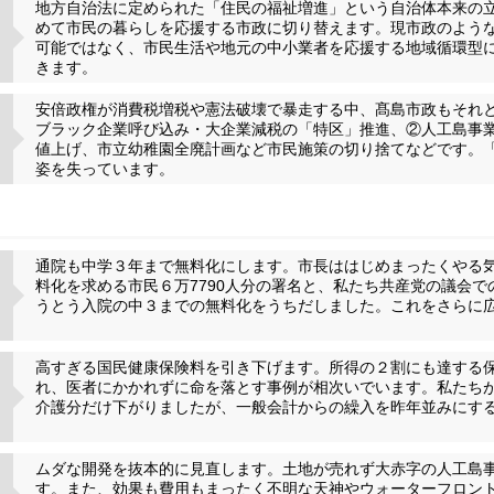
地方自治法に定められた「住民の福祉増進」という自治体本来の
めて市民の暮らしを応援する市政に切り替えます。現市政のよう
可能ではなく、市民生活や地元の中小業者を応援する地域循環型
きます。
安倍政権が消費税増税や憲法破壊で暴走する中、髙島市政もそれ
ブラック企業呼び込み・大企業減税の「特区」推進、②人工島事
値上げ、市立幼稚園全廃計画など市民施策の切り捨てなどです。
姿を失っています。
通院も中学３年まで無料化にします。市長ははじめまったくやる
料化を求める市民６万7790人分の署名と、私たち共産党の議会
うとう入院の中３までの無料化をうちだしました。これをさらに
高すぎる国民健康保険料を引き下げます。所得の２割にも達する
れ、医者にかかれずに命を落とす事例が相次いでいます。私たち
介護分だけ下がりましたが、一般会計からの繰入を昨年並みにす
ムダな開発を抜本的に見直します。土地が売れず大赤字の人工島
す。また、効果も費用もまったく不明な天神やウォーターフロン