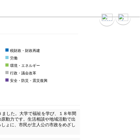
■
税財政・財政再建
■
労働
■
環境・エネルギー
■
行政・議会改革
■
安全・防災・震災復興
きました。大学で福祉を学び、１８年間
の原動力です。生活相談や地域活動で出
っしょに、市民が主人公の市政をめざし