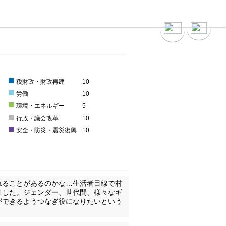
）
■
0
税財政・財政再建
10
■
0
労働
10
■
環境・エネルギー
5
■
0
行政・議会改革
10
■
0
安全・防災・震災復興
10
れることがあるのかな…生活者目線で村
ました。ジェンダー、世代間、様々なギ
ができるようつなぎ役になりたいという