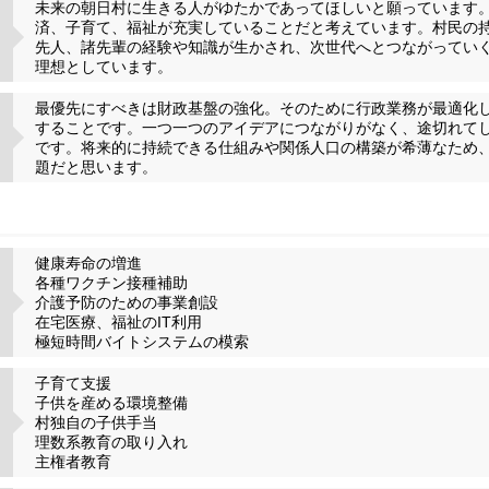
未来の朝日村に生きる人がゆたかであってほしいと願っています
済、子育て、福祉が充実していることだと考えています。村民の
先人、諸先輩の経験や知識が生かされ、次世代へとつながってい
理想としています。
最優先にすべきは財政基盤の強化。そのために行政業務が最適化
することです。一つ一つのアイデアにつながりがなく、途切れて
です。将来的に持続できる仕組みや関係人口の構築が希薄なため
題だと思います。
健康寿命の増進
各種ワクチン接種補助
介護予防のための事業創設
在宅医療、福祉のIT利用
極短時間バイトシステムの模索
子育て支援
子供を産める環境整備
村独自の子供手当
理数系教育の取り入れ
主権者教育