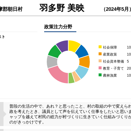
羽多野 美映
摩郡朝日村
（2024年5月
政策注力分野
スト
■
社会保障
1
■
産業政策
1
■
社会資本整備
5
■
教育・子育て
2
■
農林漁業
1
普段の生活の中で、あれ？と思ったこと、村の取組の中で変えら
政を考えたとき、議員として声を伝えていく仕事をしたいと思い
ャップを越えて村民の総力が村づくりに生きていく仕組みづくり
のがきっかけです。