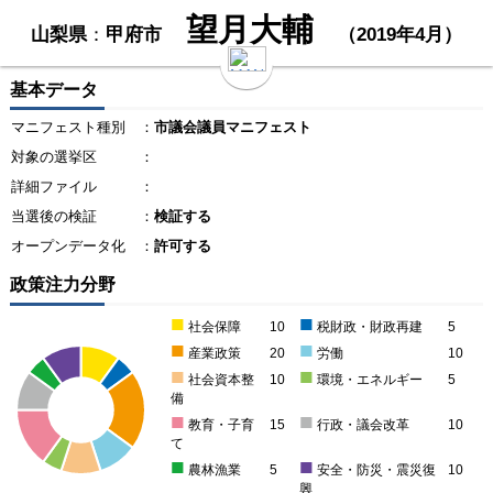
望月大輔
山梨県
：
甲府市
（2019年4月）
基本データ
マニフェスト種別
：
市議会議員マニフェスト
対象の選挙区
：
詳細ファイル
：
当選後の検証
：
検証する
オープンデータ化
：
許可する
政策注力分野
■
■
社会保障
10
税財政・財政再建
5
■
■
産業政策
20
労働
10
■
■
社会資本整
10
環境・エネルギー
5
備
■
■
教育・子育
15
行政・議会改革
10
て
■
■
農林漁業
5
安全・防災・震災復
10
興