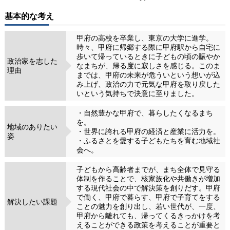
基本的な考え
甲府の高校を卒業し、東京の大学に進学。
時々、甲府に帰郷する際に甲府駅から自宅に
歩いて帰っているときに子どもの頃の賑やか
政治家を志した
なまちが、帰る度に寂しさを感じる。このま
理由
までは、甲府の未来が危ういという想いが込
み上げ、政治の力で元気な甲府を取り戻した
いという気持ちで決意に至りました。
・自然豊かな甲府で、暮らしたくなるまち
を。
地域のありたい
・世界に誇れる甲府の経済と産業に活力を。
姿
・ふるさとを愛する子どもたちを育む地域社
会へ。
子どもから高齢者までが、まち全体で見守る
体制を作ることで、核家族化や共働きが増加
する現代社会の中で解決策を創りだす。甲府
で働く、甲府で暮らす、甲府で子育てをする
解決したい課題
ことの魅力を創り出し、若い世代が、一度、
甲府から離れても、帰ってくるきっかけを考
えることができる政策を考えることが重要と