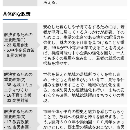
考える。
具体的な政策
安心した暮らしや子育てをするためには、若
者が甲府に帰ってくるきっかけが必要。その
解決するための
ためには、生活の土台である地方の経済力を
重要政策(1)
強化し、魅力のある仕事を見つけることが重
- 23.雇用創出
要。99％が中小零細企業であることを考えれ
- 5.中小企業政策
ば、持続可能な中小企業の強化を図り、一人
- 6.景気対策
でも多くの雇用を生み出し、若者の就業の選
択肢を増やす。
解決するための
世代を超えた地域の居場所づくりを推し進
重要政策(2)
め、子どもと高齢者がお互い育て、見守る仕
- 38.地域コミュ
組みを創り出すことで、地域の活性化を図
ニティづくり
る。地域防災力の連携強化も行い、まちの安
- 16子育て支援
心安全も確保。地域総活躍のまちづくりの実
- 33.防災対策
現。
解決するための
市民全体が甲府の歴史と魅力を感じてもらう
重要政策(3)
ことで、故郷への愛着と誇りを醸成する。こ
- 17.教育政策
うふ開府５００年や動物園１００周年をきっ
- 45.市民参画・
かけとした、郷土愛の醸成をおこない、市民