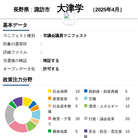
大津学
長野県
：
諏訪市
（2025年4月）
基本データ
マニフェスト種別
：
市議会議員マニフェスト
対象の選挙区
：
詳細ファイル
：
当選後の検証
：
検証する
オープンデータ化
：
許可する
政策注力分野
■
■
社会保障
10
税財政・財政再建
5
■
■
産業政策
5
労働
10
■
■
社会資本整
5
環境・エネルギー
10
備
■
■
教育・子育
20
行政・議会改革
20
て
■
■
農林漁業
5
安全・防災・震災復
10
興