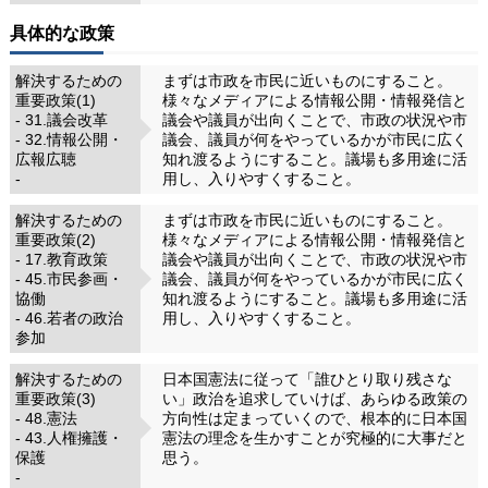
具体的な政策
解決するための
まずは市政を市民に近いものにすること。
重要政策(1)
様々なメディアによる情報公開・情報発信と
- 31.議会改革
議会や議員が出向くことで、市政の状況や市
- 32.情報公開・
議会、議員が何をやっているかが市民に広く
広報広聴
知れ渡るようにすること。議場も多用途に活
-
用し、入りやすくすること。
解決するための
まずは市政を市民に近いものにすること。
重要政策(2)
様々なメディアによる情報公開・情報発信と
- 17.教育政策
議会や議員が出向くことで、市政の状況や市
- 45.市民参画・
議会、議員が何をやっているかが市民に広く
協働
知れ渡るようにすること。議場も多用途に活
- 46.若者の政治
用し、入りやすくすること。
参加
解決するための
日本国憲法に従って「誰ひとり取り残さな
重要政策(3)
い」政治を追求していけば、あらゆる政策の
- 48.憲法
方向性は定まっていくので、根本的に日本国
- 43.人権擁護・
憲法の理念を生かすことが究極的に大事だと
保護
思う。
-