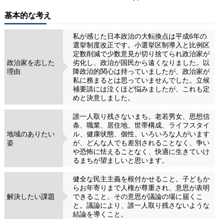
基本的な考え
私が感じた日本政治の大転換点は平成6年の
選挙制度改正です。小選挙区制導入と比例区
定数削減で少数意見が切り捨てられ政治家が
政治家を志した
劣化し、政治が国民から遠くなりました。以
理由
降政治的関心は持っていましたが、政治家が
私に務まるとは思っていませんでした。立候
補要請には泣くほど悩みましたが、これも定
めと決意しました。
誰一人取り残さないまち。老若男女、思想信
条、職業、居住地、世帯構成、ライフスタイ
地域のありたい
ル、健康状態、個性、いろいろな人がいます
姿
が、どんな人でも差別されることなく、争い
や恐怖に怯えることなく、快適に生きていけ
るまちが望ましいと思います。
健全な民主主義を根付かせること。子どもか
らお年寄りまで人権が尊重され、意思が表明
解決したい課題
できること。その意思が議論の場に届くこ
と。議論により、誰一人取り残さないような
結論を導くこと。