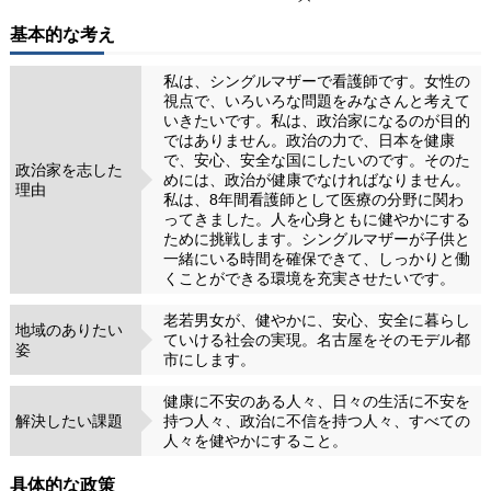
基本的な考え
私は、シングルマザーで看護師です。女性の
視点で、いろいろな問題をみなさんと考えて
いきたいです。私は、政治家になるのが目的
ではありません。政治の力で、日本を健康
で、安心、安全な国にしたいのです。そのた
政治家を志した
めには、政治が健康でなければなりません。
理由
私は、8年間看護師として医療の分野に関わ
ってきました。人を心身ともに健やかにする
ために挑戦します。シングルマザーが子供と
一緒にいる時間を確保できて、しっかりと働
くことができる環境を充実させたいです。
老若男女が、健やかに、安心、安全に暮らし
地域のありたい
ていける社会の実現。名古屋をそのモデル都
姿
市にします。
健康に不安のある人々、日々の生活に不安を
解決したい課題
持つ人々、政治に不信を持つ人々、すべての
人々を健やかにすること。
具体的な政策