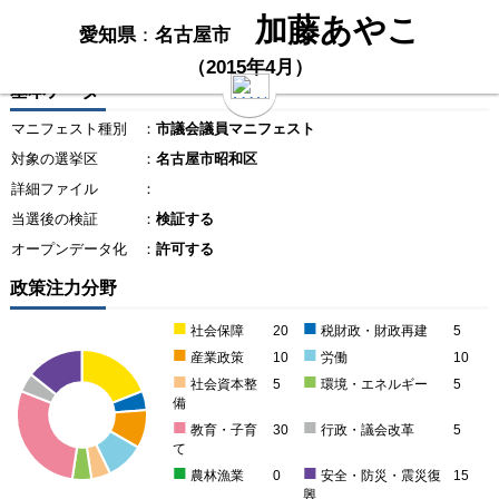
加藤あやこ
愛知県
：
名古屋市
（2015年4月）
基本データ
マニフェスト種別
：
市議会議員マニフェスト
対象の選挙区
：
名古屋市昭和区
詳細ファイル
：
当選後の検証
：
検証する
オープンデータ化
：
許可する
政策注力分野
■
■
社会保障
20
税財政・財政再建
5
■
■
産業政策
10
労働
10
■
■
社会資本整
5
環境・エネルギー
5
備
■
■
教育・子育
30
行政・議会改革
5
て
■
■
農林漁業
0
安全・防災・震災復
15
興