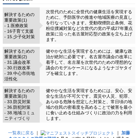
次世代のために全世代の健康生活を実現する
解決するための
ために、予防医学の推進や地域医療の見直し
重要政策(1)
を行なっていきます。受動喫煙防止条例、花
- 1.医療政策
粉症撲滅対策など次世代の党の平成27年重点
- 16子育て支援
政策に沿った名古屋対応型の政策を立ち上げ
- 15.少子化対策
ます。
解決するための
健やかな生活を実現するためには、健康な政
重要政策(2)
治が絶対に必要です。名古屋市議会の改革に
- 31.議会改革
着手して、名古屋を次世代のための理想的な
- 30.行政改革
議会のモデルケースになるようなナゴヤタイ
- 39.中心市街地
プを確立します。
活性化
解決するための
健やかな生活を実現するためには、安心、安
重要政策(3)
全な生活が不可欠です。震災や人災、犯罪、
- 33.防災対策
あらゆる危険を想定した対策と、常日頃の地
- 36.防犯対策
域の住民の密着度を高めることで被害を最小
- 38.地域コミュ
に食い止める仕組みづくりに政治の力を利用
ニティづくり
します。
一覧表に戻る
｜
｜
加藤