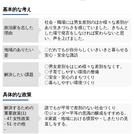
基本的な考え
社会・職場には男女差別のほか様々な差別が
政治家を志した
あり生きづらさを感じていました。きちんと
理由
した場で発言をしなければ変わらないと思
い、声を上げました。
地域のありたい
〇だれでもが自分らしくいきいきと暮らせる
姿
安心・安全な諏訪
〇男女差別をはじめ様々な差別をなくす。
〇子育てしやすい環境の整備
解決したい課題
〇安全・安心のまちづくり
〇暮らしやすい環境づくり
具体的な政策
解決するための
誰でもが平等で差別のない社会づくり
重要政策(1)
①ジェンダー平等の意識の醸成をすすめる。
- 47.女性政策
②家庭・地域における慣習や・しきたりの見
- 51.その他
直しをする。
-