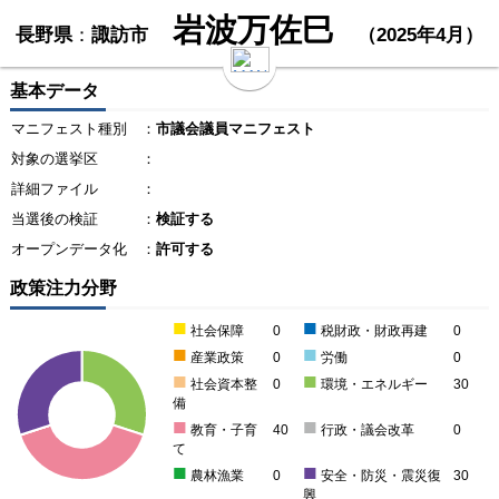
岩波万佐巳
長野県
：
諏訪市
（2025年4月）
基本データ
マニフェスト種別
：
市議会議員マニフェスト
対象の選挙区
：
詳細ファイル
：
当選後の検証
：
検証する
オープンデータ化
：
許可する
政策注力分野
■
■
社会保障
0
税財政・財政再建
0
■
■
産業政策
0
労働
0
■
■
社会資本整
0
環境・エネルギー
30
備
■
■
教育・子育
40
行政・議会改革
0
て
■
■
農林漁業
0
安全・防災・震災復
30
興