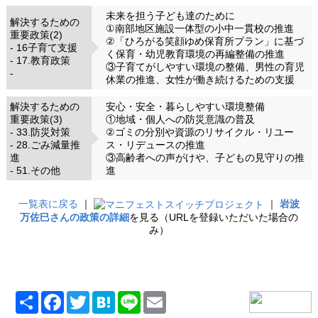
未来を担う子ども達のために
解決するための
①南部地区施設一体型の小中一貫校の推進
重要政策(2)
②「ひろがる笑顔ゆめ保育所プラン」に基づ
- 16子育て支援
く保育・幼児教育環境の再編整備の推進
- 17.教育政策
③子育てがしやすい環境の整備、男性の育児
-
休業の推進、女性が働き続けるための支援
解決するための
安心・安全・暮らしやすい環境整備
重要政策(3)
①地域・個人への防災意識の普及
- 33.防災対策
②ゴミの分別や資源のリサイクル・リユー
- 28.ごみ減量推
ス・リデュースの推進
進
③高齢者への声がけや、子どもの見守りの推
- 51.その他
進
一覧表に戻る
｜
｜
岩波
万佐巳さんの政策の詳細
を見る（URLを登録いただいた場合の
み）
共
Facebook
Twitter
Hatena
Line
Email
有