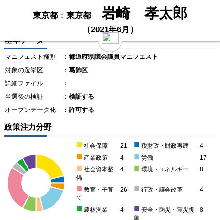
岩崎 孝太郎
東京都
：
東京都
（2021年6月）
基本データ
マニフェスト種別
：
都道府県議会議員マニフェスト
対象の選挙区
：
葛飾区
詳細ファイル
：
当選後の検証
：
検証する
オープンデータ化
：
許可する
政策注力分野
■
■
社会保障
21
税財政・財政再建
4
■
■
産業政策
4
労働
17
■
■
社会資本整
4
環境・エネルギー
8
備
■
■
教育・子育
26
行政・議会改革
4
て
■
■
農林漁業
4
安全・防災・震災復
8
興