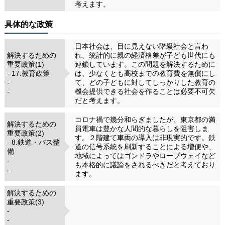
考えます。
具体的な政策
日本社会は、目に見えない階級社会と言わ
解決するための
れ、統計的に親の経済格差が子ども世代にも
重要政策(1)
連鎖しています。この問題を解決するために
- 17.教育政策
は、少なくとも高校までの教育費を無償にし
-
て、どの子どもに対してしっかりした教育の
-
機会提供できる社会を作ることは必要不可欠
だと考えます。
コロナ禍で幾分和らぎましたが、東京都の満
解決するための
員電車は豊かな人間的な暮らしを阻害しま
重要政策(2)
す。２階建て車両の導入は非現実的です。鉄
- 8.鉄道・バス整
道の信号系統を刷新することによる増便や、
備
地域によってはゴンドラやロープウェイなど
-
も本格的に議論をされるべきだと考えており
-
ます。
解決するための
重要政策(3)
-
-