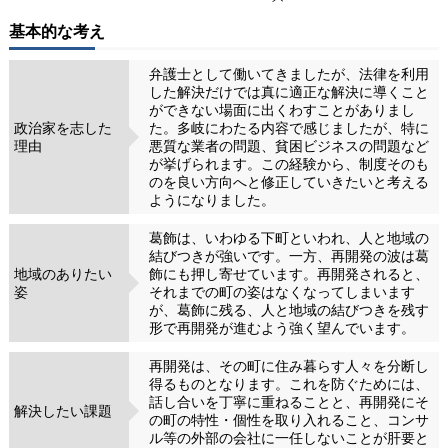
基本的な考え
弁護士として働いてきましたが、法律を利用
した解決だけでは真に適正な解決に導くこと
ができない場面に出くわすことがありまし
政治家を志した
た。多岐にわたる内容で感じましたが、特に
理由
悪質な業者の問題、貧困ビジネスの問題など
が挙げられます。この経験から、制度そのも
のを良い方向へと修正していきたいと考える
ようになりました。
葛飾は、いわゆる下町といわれ、人と地域の
結びつきが強いです。一方、再開発の波は葛
地域のありたい
飾にも押し寄せています。再開発されると、
姿
それまでの町の姿はなくなってしまいます
が、葛飾に残る、人と地域の結びつきを残す
形で再開発が進むよう強く望んでいます。
再開発は、その町に住み暮らす人々を分断し
得るものとなります。これを防ぐためには、
話し合いを丁寧に重ねることと、再開発にそ
解決したい課題
の町の特性・個性を取り入れること、コンサ
ル等の外部の会社に一任しないことが肝要と