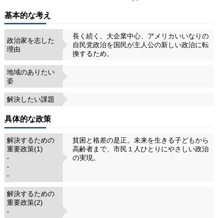
基本的な考え
長く続く、大企業中心、アメリカいいなりの
政治家を志した
自民党政治を国民が主人公の新しい政治に転
理由
換するため。
地域のありたい
姿
解決したい課題
具体的な政策
解決するための
貧困と格差の是正。未来を生きる子どもから
重要政策(1)
高齢者まで、市民１人ひとりにやさしい政治
-
の実現。
-
-
解決するための
重要政策(2)
-