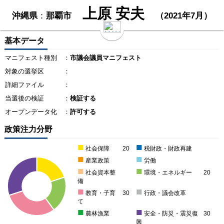
上原 安夫
沖縄県
：
那覇市
（2021年7月）
基本データ
マニフェスト種別
：
市議会議員マニフェスト
対象の選挙区
：
詳細ファイル
：
当選後の検証
：
検証する
オープンデータ化
：
許可する
政策注力分野
■
■
社会保障
20
税財政・財政再建
■
■
産業政策
労働
■
■
社会資本整
環境・エネルギー
20
備
■
■
教育・子育
30
行政・議会改革
て
■
■
農林漁業
安全・防災・震災復
30
興