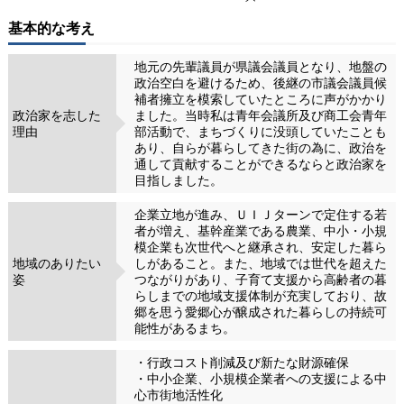
基本的な考え
地元の先輩議員が県議会議員となり、地盤の
政治空白を避けるため、後継の市議会議員候
補者擁立を模索していたところに声がかかり
政治家を志した
ました。当時私は青年会議所及び商工会青年
理由
部活動で、まちづくりに没頭していたことも
あり、自らが暮らしてきた街の為に、政治を
通して貢献することができるならと政治家を
目指しました。
企業立地が進み、ＵＩＪターンで定住する若
者が増え、基幹産業である農業、中小・小規
模企業も次世代へと継承され、安定した暮ら
地域のありたい
しがあること。また、地域では世代を超えた
姿
つながりがあり、子育て支援から高齢者の暮
らしまでの地域支援体制が充実しており、故
郷を思う愛郷心が醸成された暮らしの持続可
能性があるまち。
・行政コスト削減及び新たな財源確保
・中小企業、小規模企業者への支援による中
心市街地活性化