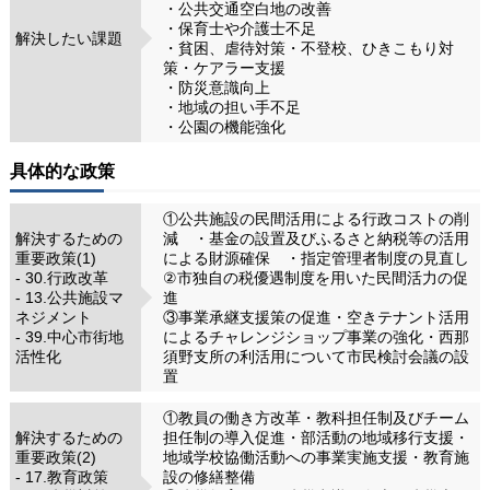
・公共交通空白地の改善
・保育士や介護士不足
解決したい課題
・貧困、虐待対策・不登校、ひきこもり対
策・ケアラー支援
・防災意識向上
・地域の担い手不足
・公園の機能強化
具体的な政策
①公共施設の民間活用による行政コストの削
解決するための
減 ・基金の設置及びふるさと納税等の活用
重要政策(1)
による財源確保 ・指定管理者制度の見直し
- 30.行政改革
②市独自の税優遇制度を用いた民間活力の促
- 13.公共施設マ
進
ネジメント
③事業承継支援策の促進・空きテナント活用
- 39.中心市街地
によるチャレンジショップ事業の強化・西那
活性化
須野支所の利活用について市民検討会議の設
置
①教員の働き方改革・教科担任制及びチーム
解決するための
担任制の導入促進・部活動の地域移行支援・
重要政策(2)
地域学校協働活動への事業実施支援・教育施
- 17.教育政策
設の修繕整備