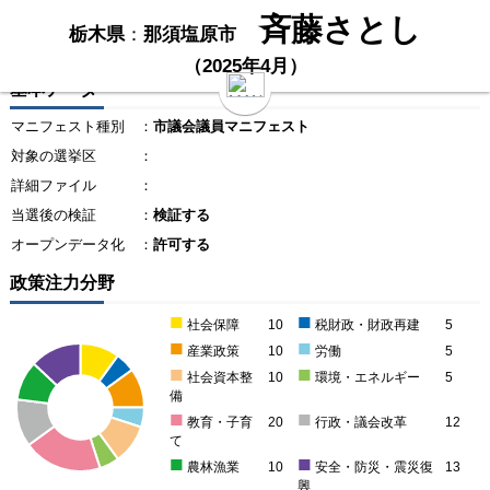
斉藤さとし
栃木県
：
那須塩原市
（2025年4月）
基本データ
マニフェスト種別
：
市議会議員マニフェスト
対象の選挙区
：
詳細ファイル
：
当選後の検証
：
検証する
オープンデータ化
：
許可する
政策注力分野
■
■
社会保障
10
税財政・財政再建
5
■
■
産業政策
10
労働
5
■
■
社会資本整
10
環境・エネルギー
5
備
■
■
教育・子育
20
行政・議会改革
12
て
■
■
農林漁業
10
安全・防災・震災復
13
興