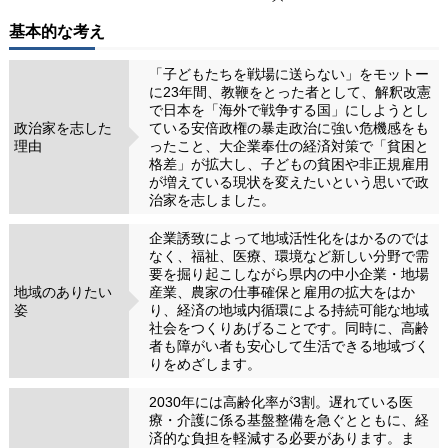
基本的な考え
「子どもたちを戦場に送らない」をモットー
に23年間、教鞭をとった者として、解釈改憲
で日本を「海外で戦争する国」にしようとし
政治家を志した
ている安倍政権の暴走政治に強い危機感をも
理由
ったこと、大企業奉仕の経済対策で「貧困と
格差」が拡大し、子どもの貧困や非正規雇用
が増えている現状を変えたいという思いで政
治家を志しました。
企業誘致によって地域活性化をはかるのでは
なく、福祉、医療、環境など新しい分野で需
要を掘り起こしながら県内の中小企業・地場
地域のありたい
産業、農家の仕事確保と雇用の拡大をはか
姿
り、経済の地域内循環による持続可能な地域
社会をつくりあげることです。同時に、高齢
者も障がい者も安心して生活できる地域づく
りをめざします。
2030年には高齢化率が3割。遅れている医
療・介護に係る基盤整備を急ぐとともに、経
済的な負担を軽減する必要があります。ま