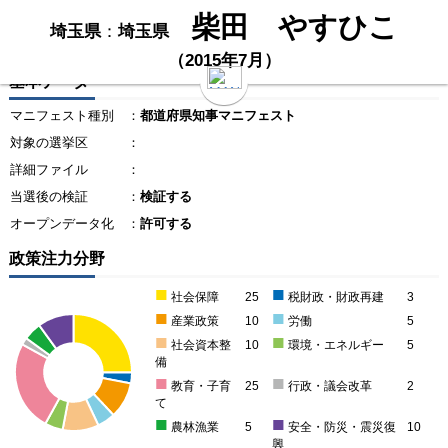
柴田 やすひこ
埼玉県
：
埼玉県
（2015年7月）
基本データ
マニフェスト種別
：
都道府県知事マニフェスト
対象の選挙区
：
詳細ファイル
：
当選後の検証
：
検証する
オープンデータ化
：
許可する
政策注力分野
■
■
社会保障
25
税財政・財政再建
3
■
■
産業政策
10
労働
5
■
■
社会資本整
10
環境・エネルギー
5
備
■
■
教育・子育
25
行政・議会改革
2
て
■
■
農林漁業
5
安全・防災・震災復
10
興