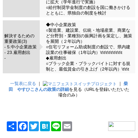
に拡大（学年進行で実施）
○給付制奨学金制度の創設を国に働きかける
とともに、県独自の制度を検討
◆中小企業政策
○製造業、建設業、伝統・地場産業、商業な
解決するための
ど分野別・業種別の振興計画を策定し、施策
重要政策(3)
を展開（２年以内）
- 5.中小企業政策
○住宅リフォーム助成制度の創設で、県内建
- 23.雇用創出
設業の仕事確保（1年以内）\t\t\t\t\t\t\t\t\t
-
◆雇用創出
○ブラック企業・ブラックバイトに対する規
制と、最低賃金の引き上げ（2年以内）\t\t\t
一覧表に戻る
｜
｜
柴
田 やすひこさんの政策の詳細
を見る（URLを登録いただいた
場合のみ）
共
Facebook
Twitter
Hatena
Line
Email
有