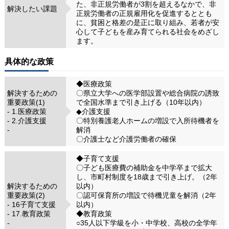
た、非正規労働者が3割を超えるなかで、非
解決したい課題
正規労働者の正規雇用化を促進するととも
に、貧困と格差の是正に取り組み、若者が安
心して子どもを産み育てられる社会をめざし
ます。
具体的な政策
◆医療政策
解決するための
〇県立大学への医学部設置や総合病院の誘致
重要政策(1)
で全国水準まで引き上げる（10年以内）
- 1.医療政策
◆介護支援
- 2.介護支援
〇特別養護老人ホームの増設で入所待機者を
-
解消
〇介護士など介護労働者の確保
◆子育て支援
〇子ども医療費の補助金を中学卒まで拡大
し、市町村制度を18歳まで引き上げ。（2年
解決するための
以内）
重要政策(2)
〇認可保育所の増設で待機児童を解消（2年
- 16子育て支援
以内）
- 17.教育政策
◆教育政策
-
○35人以下学級を小・中学校、高校の全学年