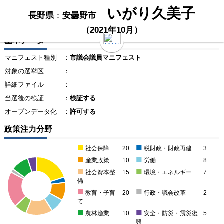
いがり久美子
長野県
：
安曇野市
（2021年10月）
基本データ
マニフェスト種別
：
市議会議員マニフェスト
対象の選挙区
：
詳細ファイル
：
当選後の検証
：
検証する
オープンデータ化
：
許可する
政策注力分野
■
■
社会保障
20
税財政・財政再建
3
■
■
産業政策
10
労働
8
■
■
社会資本整
15
環境・エネルギー
7
備
■
■
教育・子育
20
行政・議会改革
2
て
■
■
農林漁業
10
安全・防災・震災復
5
興