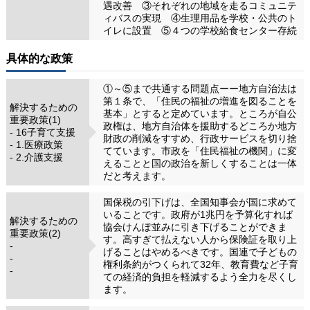
遇改善 ③それぞれの地域を走るコミュニテ
ィバスの実現 ④生理用品を学校・公共のト
イレに設置 ⑤４つの学校給食センター存続
具体的な政策
①～⑤まで共通する問題点ーー地方自治法は
第１条で、「住民の福祉の増進を図ることを
解決するための
基本」とすると定めています。ところが自公
重要政策(1)
政権は、地方自治体を援助するどころか地方
- 16子育て支援
財政の削減をすすめ、行政サービスを切り捨
- 1.医療政策
てています。市政を「住民福祉の機関」に変
- 2.介護支援
えることと国の政治を新しくすることは一体
だと考えます。
国保税の引下げは、全国知事会が国に求めて
いることです。政府が1兆円を予算化すれば
解決するための
協会けんぽ並みに引き下げることができま
重要政策(2)
す。高すぎて払えない人から保険証を取り上
-
げることはやめるべきです。国連で子どもの
-
権利条約がつくられて32年、教育費など子育
-
ての経済的負担を軽減するよう全力を尽くし
ます。