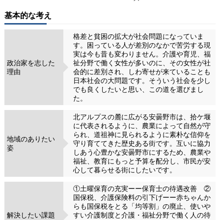
基本的な考え
格差と貧困の拡大が社会問題になっていま
す。困っている人が差別のなかで苦労する現
実は今も昔も変わりません。介護や育児、福
政治家を志した
祉分野で働く女性が多いのに、その女性が社
理由
会的に差別され、しわ寄せが来ていることも
日本社会の大問題です。そういう社会を少し
でも良くしたいと思い、この道を選びまし
た。
北アルプスの麓に広がる安曇野市は、拾ケ堰
に代表されるように、農業によって自然が守
られ、道祖神に見られるように素朴な信仰を
地域のありたい
守り育ててきた歴史ある街です。互いに協力
姿
しあう心豊かな安曇野市にするため、農業や
福祉、教育にもっと予算を配分し、市民が安
心して暮らせる街にしたいです。
①土曜保育の充実ーー保育士の待遇改善 ②
国保税、介護保険料の引下げーー赤ちゃんか
らも国保税をとる「均等割」の廃止、使いや
解決したい課題
すい介護制度と介護・福祉分野で働く人の待