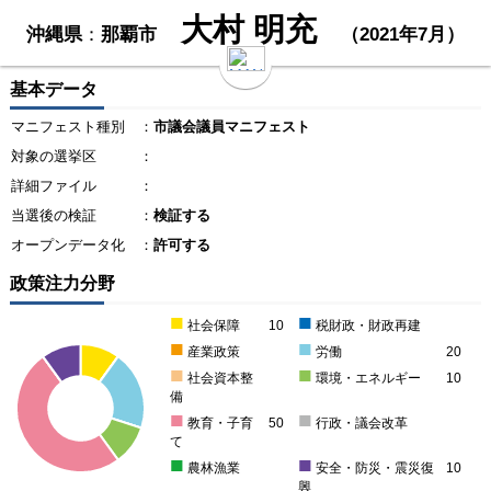
大村 明充
沖縄県
：
那覇市
（2021年7月）
基本データ
マニフェスト種別
：
市議会議員マニフェスト
対象の選挙区
：
詳細ファイル
：
当選後の検証
：
検証する
オープンデータ化
：
許可する
政策注力分野
■
■
社会保障
10
税財政・財政再建
■
■
産業政策
労働
20
■
■
社会資本整
環境・エネルギー
10
備
■
■
教育・子育
50
行政・議会改革
て
■
■
農林漁業
安全・防災・震災復
10
興