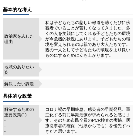
基本的な考え
私は子どもたちの悲しい報道を聴くたびに傍
観者でいることが苦しくなってきました。多
くの人を笑顔にしてくれる子どもたちの環境
政治家を志した
が今危機的状況にあります。子どもたちの環
理由
境を変えられるのは親であり大人たちです。
親の一人として子どもたちの環境をより良い
ものにするために立ち上がります。
地域のありたい
姿
解決したい課題
具体的な政策
解決するための
コロナ禍の早期終息。感染者の早期発見、重
重要政策(1)
症化する前に早期治療が求められると感じま
-
す。そのため市民全員のPCR検査の実施、医
-
療従事者の確保（他県からでも）を優先すべ
-
きだと思います。