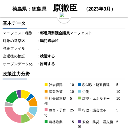
原徹臣
徳島県
：
徳島県
（2023年3月）
基本データ
マニフェスト種別
：
都道府県議会議員マニフェスト
対象の選挙区
：
鳴門選挙区
詳細ファイル
：
当選後の検証
：
検証する
オープンデータ化
：
許可する
政策注力分野
■
■
社会保障
10
税財政・財政再建
5
■
■
産業政策
10
労働
10
■
■
社会資本整
5
環境・エネルギー
10
備
■
■
教育・子育
25
行政・議会改革
5
て
■
■
農林漁業
15
安全・防災・震災復
5
興