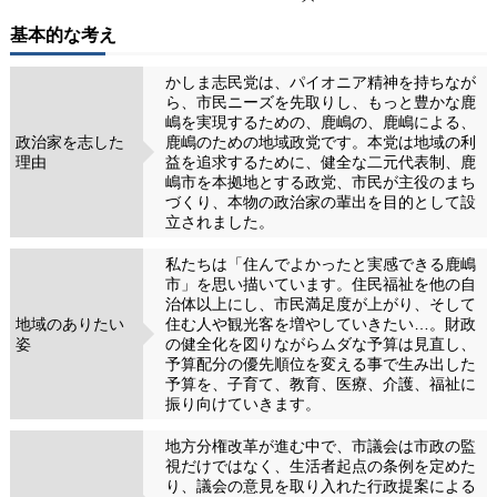
基本的な考え
かしま志民党は、パイオニア精神を持ちなが
ら、市民ニーズを先取りし、もっと豊かな鹿
嶋を実現するための、鹿嶋の、鹿嶋による、
政治家を志した
鹿嶋のための地域政党です。本党は地域の利
理由
益を追求するために、健全な二元代表制、鹿
嶋市を本拠地とする政党、市民が主役のまち
づくり、本物の政治家の輩出を目的として設
立されました。
私たちは「住んでよかったと実感できる鹿嶋
市」を思い描いています。住民福祉を他の自
治体以上にし、市民満足度が上がり、そして
地域のありたい
住む人や観光客を増やしていきたい…。財政
姿
の健全化を図りながらムダな予算は見直し、
予算配分の優先順位を変える事で生み出した
予算を、子育て、教育、医療、介護、福祉に
振り向けていきます。
地方分権改革が進む中で、市議会は市政の監
視だけではなく、生活者起点の条例を定めた
り、議会の意見を取り入れた行政提案による