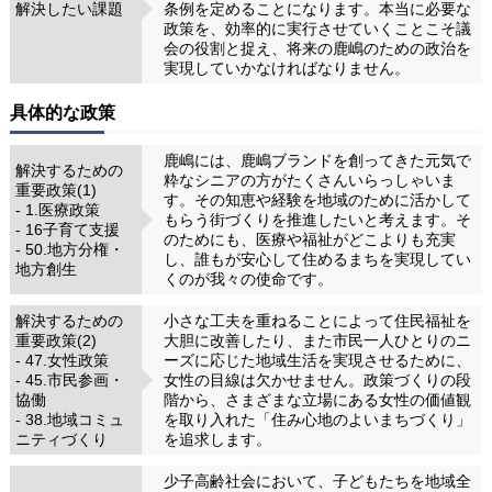
解決したい課題
条例を定めることになります。本当に必要な
政策を、効率的に実行させていくことこそ議
会の役割と捉え、将来の鹿嶋のための政治を
実現していかなければなりません。
具体的な政策
鹿嶋には、鹿嶋ブランドを創ってきた元気で
解決するための
粋なシニアの方がたくさんいらっしゃいま
重要政策(1)
す。その知恵や経験を地域のために活かして
- 1.医療政策
もらう街づくりを推進したいと考えます。そ
- 16子育て支援
のためにも、医療や福祉がどこよりも充実
- 50.地方分権・
し、誰もが安心して住めるまちを実現してい
地方創生
くのが我々の使命です。
解決するための
小さな工夫を重ねることによって住民福祉を
重要政策(2)
大胆に改善したり、また市民一人ひとりのニ
- 47.女性政策
ーズに応じた地域生活を実現させるために、
- 45.市民参画・
女性の目線は欠かせません。政策づくりの段
協働
階から、さまざまな立場にある女性の価値観
- 38.地域コミュ
を取り入れた「住み心地のよいまちづくり」
ニティづくり
を追求します。
少子高齢社会において、子どもたちを地域全