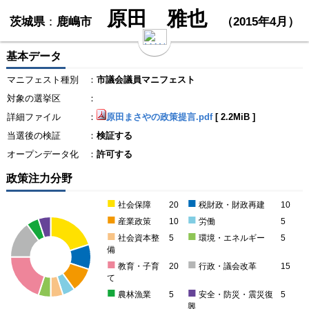
原田 雅也
茨城県
：
鹿嶋市
（2015年4月）
基本データ
マニフェスト種別
：
市議会議員マニフェスト
対象の選挙区
：
詳細ファイル
：
原田まさやの政策提言.pdf
[
2.2MiB
]
当選後の検証
：
検証する
オープンデータ化
：
許可する
政策注力分野
■
■
社会保障
20
税財政・財政再建
10
■
■
産業政策
10
労働
5
■
■
社会資本整
5
環境・エネルギー
5
備
■
■
教育・子育
20
行政・議会改革
15
て
■
■
農林漁業
5
安全・防災・震災復
5
興