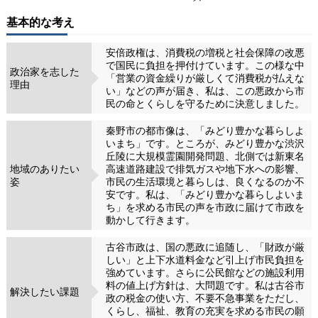
基本的な考え
安倍政権は、消費税の増税と社会保障の改悪
で国民に負担を押付けています。この様な中
政治家を志した
「営業の資金繰りが厳しくて消費税が払えな
理由
い」などの声が届き、私は、この悪政から市
民の命とくらしを守るために決意しました。
秦野市の都市像は、「みどり豊かな暮らしよ
いまち」です。ところが、みどり豊かな渋沢
丘陵に大規模霊園開発問題、北側では新東名
地域のありたい
高速道路建設で排気ガスや地下水への影響、
姿
市民の生活環境と暮らしは、良くなるのか不
安です。私は、「みどり豊かな暮らしよいま
ち」を求める市民の声を市政に届けて市政を
動かして行きます。
古谷市政は、国の悪政に追随し、「財政が厳
しい」と上下水道料金など引上げ市民負担を
強めています。さらに公民館などの施設利用
料の値上げ方針は、大問題です。私は古谷市
解決したい課題
政の税金の使い方、不要不急事業をただし、
くらし、福祉、教育の充実を求める市民の願