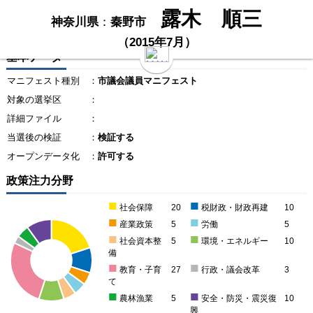
露木 順三
神奈川県
：
秦野市
（2015年7月）
基本データ
マニフェスト種別
：
市議会議員マニフェスト
対象の選挙区
：
詳細ファイル
：
当選後の検証
：
検証する
オープンデータ化
：
許可する
政策注力分野
■
■
社会保障
20
税財政・財政再建
10
■
■
産業政策
5
労働
5
■
■
社会資本整
5
環境・エネルギー
10
備
■
■
教育・子育
27
行政・議会改革
3
て
■
■
農林漁業
5
安全・防災・震災復
10
興