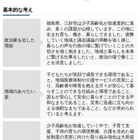
基本的な考え
徳島県、三好市は少子高齢化が加速度的に進
み、多くの課題が山積しています。この地に
生まれ育ち、働き、暮らしてきました。疲弊
政治家を志した
していく地域と議会議論の乖離を強く感じ、
理由
暮らしの声を行政の場に繋げていくことの大
切さを強く抱きました。地域と暮らしを未来
に繋げる仕事をしたいと、政治の場で働くこ
とを決意しました。
子どもたちが笑顔で成長できる環境であるこ
と。地域医療体制や介護サービスの充実によ
り、高齢者や障害を抱える方々が安心して暮
地域のありたい
らすことのできる仕組みと環境であること。
姿
誰もが安心して安全に暮らすことのできる平
和なまちであること。災害に迅速に立ち向か
える強靭なまちであること。などが求められ
ていると考えます。
少子高齢化が加速していく中で、子育て支
援、子供の育ちの環境整備、介護を含めた福
祉制度の充実に向けた取り組み強化は大前提