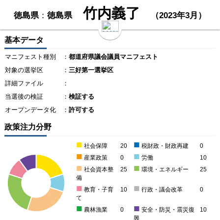
竹内義了
徳島県
：
徳島県
（2023年3月）
基本データ
マニフェスト種別
：
都道府県議会議員マニフェスト
対象の選挙区
：
三好第一選挙区
詳細ファイル
：
当選後の検証
：
検証する
オープンデータ化
：
許可する
政策注力分野
■
■
社会保障
20
税財政・財政再建
0
■
■
産業政策
0
労働
10
■
■
社会資本整
25
環境・エネルギー
25
備
■
■
教育・子育
10
行政・議会改革
0
て
■
■
農林漁業
0
安全・防災・震災復
10
興