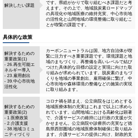
です。県総がかりで取り組むべき課題だと考
解決したい課題
えます。その上で、地域脱炭素ロードマップ
の具現化や地域医療の維持充実、中心市街地
の活性化と山間地域の環境整備に取り組むこ
とが喫緊の課題です。
具体的な政策
カーボンニュートラルは国、地方自治体が喫
解決するための
緊に注力すべき重要課題です。環境課題と地
重要政策(1)
域のまちづくり、再整備を高いレベルで結び
- 26.再生可能エ
つけた具体的な目標の設定と実現に向けた取
ネルギー導入
り組みが求められています。脱炭素のまちづ
- 23.雇用創出
くりを地域の事業創出、雇用確保に繋げ、中
- 39.中心市街地
心市街地や森林環境の整備などの施策の実現
活性化
に取り組みます。
コロナ禍を踏まえ、公立病院をはじめとする
解決するための
地域医療体制の充実はこれまで以上に求めら
重要政策(2)
れています。山間地域における高齢化は顕著
- 1.医療政策
で、介護サービスの維持には行政の支援が欠
- 2.介護支援
かせません。公立病院や診療所の充実など徳
- 38.地域コミュ
島県西部圏域の地域医療体制確保に取り組み
ニティづくり
ます。介護サービスの提供に向け、財政的支