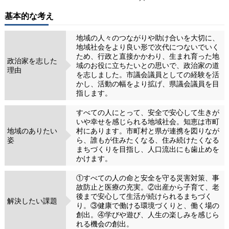
基本的な考え
地域の人々のつながりや助け合いを大切に、
地域社会をより良い形で次代につないでいく
ため、行政と直接かかわり、生まれ育った地
政治家を志した
域のお役に立ちたいとの思いで、政治家の道
理由
を志しました。市議会議員としての経験を活
かし、活動の幅をより拡げ、県議会議員を目
指します。
すべての人にとって、安全で安心して生きが
いや幸せを感じられる地域社会。知恵は市町
地域のありたい
村にあります。市町村と県が連携を図りなが
姿
ら、誰もが住みたくなる、住み続けたくなる
まちづくりを目指し、人口流出にも歯止めを
かけます。
①すべての人の命と安全を守る災害対策、事
故防止と医療の充実。②出産から子育て、老
後まで安心して生活が続けられるまちづく
解決したい課題
り。③健康で働ける環境づくりと、働く場の
創出。④学びや遊び、人生の楽しみを感じら
れる機会の創出。