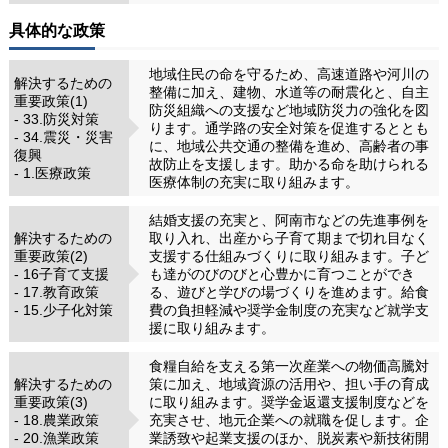
具体的な政策
地域住民の命を守るため、高速道路や河川の
解決するための
整備に加え、建物、水道等の耐震化と、自主
重要政策(1)
防災組織への支援など地域防災力の強化を図
- 33.防災対策
ります。通学路の安全対策を促進するととも
- 34.震災・災害
に、地域公共交通の整備を進め、高齢者の事
復興
故防止を支援します。助かる命を助けられる
- 1.医療政策
医療体制の充実に取り組みます。
結婚支援の充実と、阿南市などの先進事例を
解決するための
取り入れ、出産から子育て期まで切れ目なく
重要政策(2)
支援する仕組みづくりに取り組みます。子ど
- 16子育て支援
も達がのびのびと心豊かに育つことができ
- 17.教育政策
る、遊びと学びの場づくりを進めます。給食
- 15.少子化対策
費の負担軽減や奨学金制度の充実など就学支
援に取り組みます。
食糧自給を支える第一次産業への物価高騰対
解決するための
策に加え、地域資源の活用や、担い手の育成
重要政策(3)
に取り組みます。奨学金返還支援制度などを
- 18.農業政策
充実させ、地元企業への就職を促します。企
- 20.漁業政策
業誘致や起業支援のほか、脱炭素や新技術開