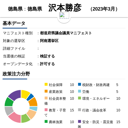
沢本勝彦
徳島県
：
徳島県
（2023年3月）
基本データ
マニフェスト種別
：
都道府県議会議員マニフェスト
対象の選挙区
：
阿南選挙区
詳細ファイル
：
当選後の検証
：
検証する
オープンデータ化
：
許可する
政策注力分野
■
■
社会保障
10
税財政・財政再建
5
■
■
産業政策
10
労働
5
■
■
社会資本整
10
環境・エネルギー
10
備
■
■
教育・子育
15
行政・議会改革
10
て
■
■
農林漁業
10
安全・防災・震災復
15
興