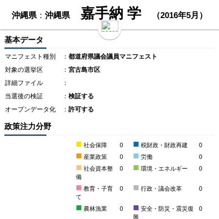
嘉手納 学
沖縄県
：
沖縄県
（2016年5月）
基本データ
マニフェスト種別
：
都道府県議会議員マニフェスト
対象の選挙区
：
宮古島市区
詳細ファイル
：
当選後の検証
：
検証する
オープンデータ化
：
許可する
政策注力分野
■
■
社会保障
0
税財政・財政再建
0
■
■
産業政策
0
労働
0
■
■
社会資本整
0
環境・エネルギー
0
備
■
■
教育・子育
0
行政・議会改革
0
て
■
■
農林漁業
0
安全・防災・震災復
0
興