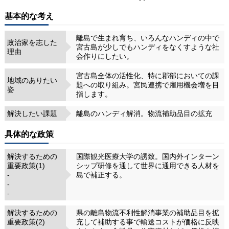
基本的な考え
離島で生まれ育ち、いろんなハンディの中で
政治家を志した
宮古島が少しでもハンディをなくすような社
理由
会作りにしたい。
宮古島全体の活性化、特に郡部においての課
地域のありたい
題への取り組み。宮民連携で雇用機会増を目
姿
指します。
解決したい課題
離島のハンディ解消。物流補助品目の拡充
具体的な政策
解決するための
国際観光医療大学の誘致。国内外インターン
重要政策(1)
シップ研修を通して世界に通用できる人材を
-
島で補正する。
-
-
解決するための
県の離島物流不利性解消事業の補助品目を拡
重要政策(2)
充して補助する事で輸送コストが価格に反映