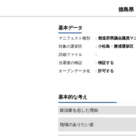
徳島県
基本データ
マニフェスト種別
：
都道府県議会議員マ
対象の選挙区
：
小松島・勝浦選挙区
詳細ファイル
：
当選後の検証
：
検証する
オープンデータ化
：
許可する
基本的な考え
政治家を志した理由
地域のありたい姿