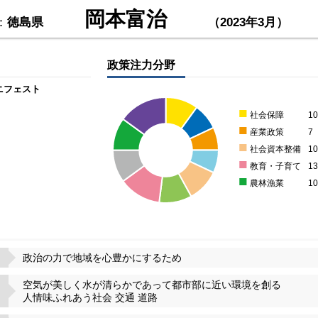
岡本富治
：
徳島県
（2023年3月）
政策注力分野
ニフェスト
■
社会保障
1
■
産業政策
7
■
社会資本整備
1
■
教育・子育て
1
■
農林漁業
1
政治の力で地域を心豊かにするため
空気が美しく水が清らかであって都市部に近い環境を創る
人情味ふれあう社会 交通 道路