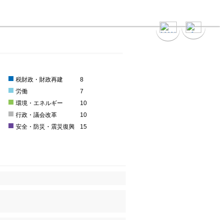
■
0
税財政・財政再建
8
■
労働
7
■
0
環境・エネルギー
10
■
3
行政・議会改革
10
■
0
安全・防災・震災復興
15