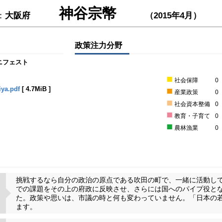
神谷宗幣
：
大阪府
（2015年4月）
政策注力分野
ニフェスト
■
社会保障
0
■
ya.pdf
[
4.7MiB
]
産業政策
0
■
社会資本整備
0
■
教育・子育て
0
■
農林漁業
0
挑戦するなら自分の政治の原点である吹田の町で、一緒に活動し
での課題をその上の府政に反映させ、さらには国へのパイプ役と
た。政策や思いは、市議の時と何も変わっていません。「日本の
ます。