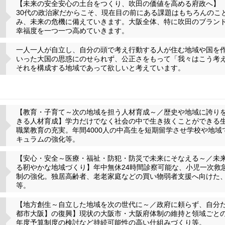
【未来の安全安心の土台をつくり、吹田の価値を高める府政へ】
30代の政治家だからこそ、現在目の前にある課題はもちろんのこ
み、未来の危機に備えていきます。大阪全体、特に吹田のブラン
幸福度を一つ一つ高めていきます。
一人一人が自立し、自分の頭で考え行動する人が住む地域や国を
いった大国の思惑にのせられず、公正さをもって「我々はこう考
それを構成する地域であって欲しいと考えています。
【教育・子育て～次の地域を担う人材育成～／歴史や地域に誇り
きる人材育成】学力だけでなく社会の中で生き抜くことができる
職業教育の充実。年間4000人の中高生を短期留学させ学校や地
キュラムの強化等。
【安心・安全～医療・福祉・防犯・防災で未来にそなえる～／未
る靭やかな地域づくり】年中無休24時間診察可能な、小児一次救
制の強化。独居高齢者、老老家庭などの買い物弱者支援へ向けた
等。
【地方創生～自立した地域を次の世代に～／政府に頼らず、自分
都市大阪】の復興】現状の大阪市・大阪府体制の維持と領域ごと
年度予算制度の検討など持続可能性の高い仕組みづくり等。