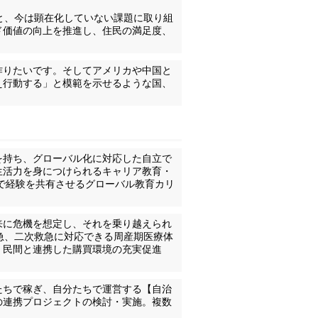
と、今は顕在化していない課題に取り組
ド価値の向上を推進し、住民の満足度、
作りたいです。そしてアメリカや中国と
え行動する」と模範を示せるような国、
を持ち、グローバル化に対応した自立で
生活力を身につけられるキャリア教育・
域で経験を共有させるグローバル教育カリ
来に危機を想定し、それを乗り越えられ
急、二次救急に対応できる周産期医療体
、民間と連携した購買環境の充実促進
たちで稼ぎ、自分たちで運営する【自治
の連携プロジェクトの検討・実施。複数