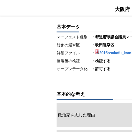
大阪府
基本データ
マニフェスト種別
：
都道府県議会議員マ
対象の選挙区
：
吹田選挙区
詳細ファイル
：
2015osakafu_kami
当選後の検証
：
検証する
オープンデータ化
：
許可する
基本的な考え
政治家を志した理由