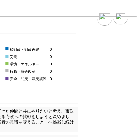
■
税財政・財政再建
0
■
労働
0
■
環境・エネルギー
0
■
行政・議会改革
0
■
安全・防災・震災復興
0
てきた仲間と共にやりたいと考え、市政
なる府政への挑戦をしようと決めまし
若者の意識を変えること」へ挑戦し続け