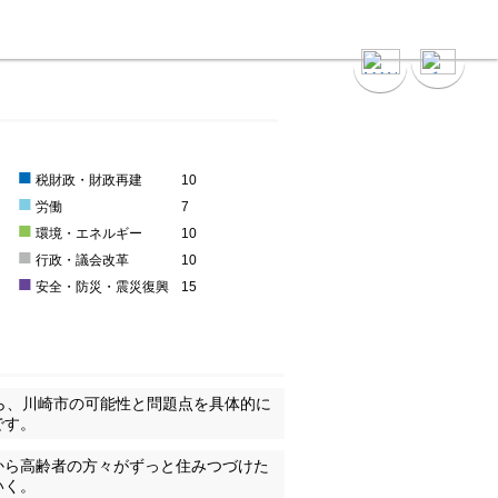
■
5
税財政・財政再建
10
■
労働
7
■
環境・エネルギー
10
■
0
行政・議会改革
10
■
安全・防災・震災復興
15
ら、川崎市の可能性と問題点を具体的に
です。
から高齢者の方々がずっと住みつづけた
いく。