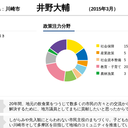
井野大輔
県
：
川崎市
（2015年3月）
政策注力分野
スト
■
社会保障
1
■
産業政策
5
■
社会資本整備
5
■
教育・子育て
2
■
農林漁業
3
20年間、地元の飲食業をつうじて数多くの市民の方々との交流か
解決するために、地方議員としてまちに貢献したいと思ったから
しがらみや先入観にとらわれない市民主役のまちづくり。子ども
い川崎市そして多摩区を目指して地域のコミュニティを推進して