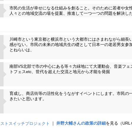
市民の生活が幸せになる仕組みを創ること。そのために若者や女
人々との地域交流の場を提案、推進して一つ一つの問題を解決し
川崎市という東京都と横浜市という大都市にはさまれながら細長
感がない。市民の未来の地域共生の礎として日本一の老若男女参
とねらいは、
南部VS北部で市の中心にある等々力緑地にて大運動会、音楽フェ
トフェスetc、世代を超えた交流と地元から才能を発掘
育成し、商店街等の活性化をうながすイベントにします。市民の
きたいと思います。
｜
井野大輔さんの政策の詳細
を見る（UR