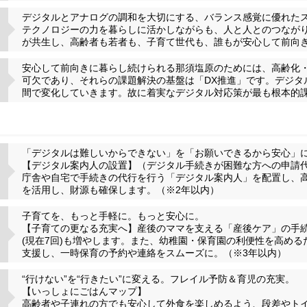
デジタルとアナログの調和を大切にする、バランス感覚に優れた
テクノロジーの力を暮らしに活かしながらも、人と人とのつなが
が共生し、高齢者も若者も、子育て世代も、誰もが安心して前向
安心して前向きに暮らし続けられる那須塩原のためには、高齢化
可欠であり、それらの課題解決の基盤は「DX推進」です。デジタ
間で変化していきます。故に着実なデジタル対応策が最も根本的
「デジタルは難しいからできない」を「お願いできるから安心」に
【デジタル案内人の設置】（デジタル手続きが困難な方への申請
庁舎や自宅で手続きの代行を行う「デジタル案内人」を配置し、
を活用し、財源も確保します。（※2年以内）
子育てを、もっと手軽に。もっと安心に。
【子育ての更なる充実へ】産後のママを支える「産後ケア」の手
(現在7回)も増やします。また、幼稚園・保育園の利便性を高め
支援し、一時保育の予約や連絡をスムーズに。（※3年以内）
“行けない”を“行きたい”に変える。フレイル予防＆育児の充実。
【いっしょにごはんマップ】
高齢者や子連れの方でも安心して外食を楽しめるよう、段差やト