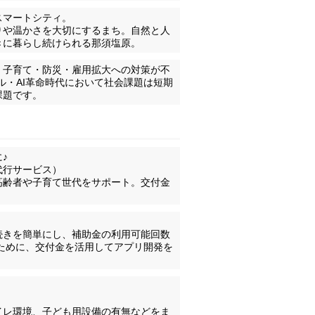
スマートシティ。
りや温かさを大切にするまち。自然と人
きに暮らし続けられる那須塩原。
・子育て・防災・雇用拡大への対策が不
ル・AI革命時代において社会課題は短期
課題です。
♪
代行サービス）
高齢者や子育て世代をサポート。交付金
続きを簡単にし、補助金の利用可能回数
るために、交付金を活用してアプリ開発を
イレ環境、子ども用設備の有無などをま