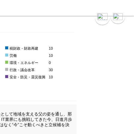
■
0
税財政・財政再建
10
■
労働
10
■
環境・エネルギー
0
■
0
行政・議会改革
30
■
安全・防災・震災復興
10
長として地域を支える父の姿を通し、那
IT業界にも挑戦してきた今、日進月歩
はなく“今”こそ動くべきと立候補を決