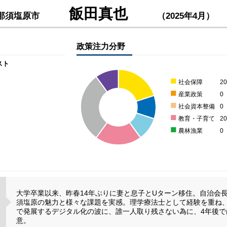
飯田真也
那須塩原市
（2025年4月）
政策注力分野
スト
■
社会保障
2
■
産業政策
0
■
社会資本整備
0
■
教育・子育て
2
■
農林漁業
0
大学卒業以来、昨春14年ぶりに妻と息子とUターン移住。自治会
須塩原の魅力と様々な課題を実感。理学療法士として経験を重ね、
で発展するデジタル化の波に、誰一人取り残さない為に、4年後で
意。