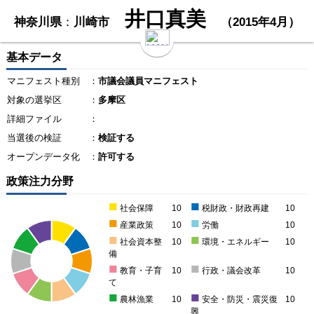
井口真美
神奈川県
：
川崎市
（2015年4月）
基本データ
マニフェスト種別
：
市議会議員マニフェスト
対象の選挙区
：
多摩区
詳細ファイル
：
当選後の検証
：
検証する
オープンデータ化
：
許可する
政策注力分野
■
■
社会保障
10
税財政・財政再建
10
■
■
産業政策
10
労働
10
■
■
社会資本整
10
環境・エネルギー
10
備
■
■
教育・子育
10
行政・議会改革
10
て
■
■
農林漁業
10
安全・防災・震災復
10
興