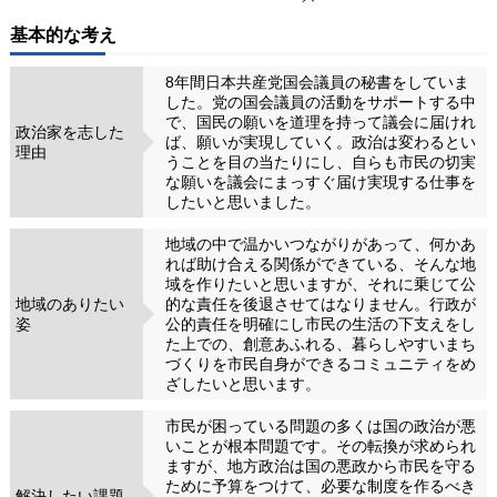
基本的な考え
8年間日本共産党国会議員の秘書をしていま
した。党の国会議員の活動をサポートする中
で、国民の願いを道理を持って議会に届けれ
政治家を志した
ば、願いが実現していく。政治は変わるとい
理由
うことを目の当たりにし、自らも市民の切実
な願いを議会にまっすぐ届け実現する仕事を
したいと思いました。
地域の中で温かいつながりがあって、何かあ
れば助け合える関係ができている、そんな地
域を作りたいと思いますが、それに乗じて公
地域のありたい
的な責任を後退させてはなりません。行政が
姿
公的責任を明確にし市民の生活の下支えをし
た上での、創意あふれる、暮らしやすいまち
づくりを市民自身ができるコミュニティをめ
ざしたいと思います。
市民が困っている問題の多くは国の政治が悪
いことが根本問題です。その転換が求められ
ますが、地方政治は国の悪政から市民を守る
ために予算をつけて、必要な制度を作るべき
解決したい課題