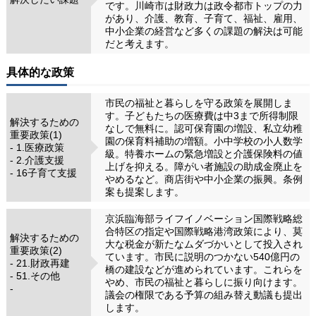
です。川崎市は財政力は政令都市トップの力
があり、介護、教育、子育て、福祉、雇用、
中小企業の経営など多くの課題の解決は可能
だと考えます。
具体的な政策
市民の福祉と暮らしを守る政策を展開しま
す。子どもたちの医療費は中3まで所得制限
解決するための
なしで無料に。認可保育園の増設、私立幼稚
重要政策(1)
園の保育料補助の増額。小中学校の小人数学
- 1.医療政策
級。特養ホームの緊急増設と介護保険料の値
- 2.介護支援
上げを抑える。障がい者施設の助成金廃止を
- 16子育て支援
やめるなど。商店街や中小企業の振興。条例
案も提案します。
京浜臨海部ライフイノベーション国際戦略総
合特区の指定や国際戦略港湾政策により、莫
解決するための
大な税金が新たなムダづかいとして投入され
重要政策(2)
ています。市民に説明のつかない540億円の
- 21.財政再建
橋の建設などが進められています。これらを
- 51.その他
やめ、市民の福祉と暮らしに振り向けます。
-
議会の権限である予算の組み替え動議も提出
します。