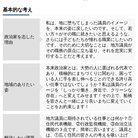
基本的な考え
私は、地に堕ちてしまった議員のイメージ
を、本来の姿に戻したいのです。そして、若
い方々がその職に就きたいと思えるような、
政治家を志した
さらには子どもたちが憧れる職業にしたいの
理由
です。そのために大切なことは、地方議員が
その職務の原点に立ち返り、それを忠実に実
行することだと考えます。
本来政治家とは、大勢の人に選ばれる代表で
あり、積極的にまちづくりに関わり、困って
いる人に手を差し伸べることのできる誇り高
地域のありたい
い仕事ではないでしょうか？私は議員のイメ
姿
ージを「しっかり働き、身近で、クリーンな
存在」へと変えてみせます！その上で、船橋
を皆さんと一緒により良いまちに変えていく
ことをお約束します！
地方議員に期待されている仕事とは何か？①
住民代表機能、②行政監視機能、③自治立法
機能の３点です。簡単に言いますと、議員と
は、①広く住民の皆さんの考えを吸い上げ
解決したい課題