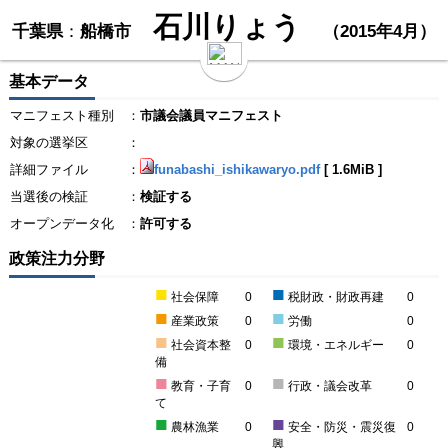
石川りょう
千葉県
：
船橋市
（2015年4月）
基本データ
マニフェスト種別
：
市議会議員マニフェスト
対象の選挙区
：
詳細ファイル
：
funabashi_ishikawaryo.pdf
[
1.6MiB
]
当選後の検証
：
検証する
オープンデータ化
：
許可する
政策注力分野
■
■
社会保障
0
税財政・財政再建
0
■
■
産業政策
0
労働
0
■
■
社会資本整
0
環境・エネルギー
0
備
■
■
教育・子育
0
行政・議会改革
0
て
■
■
農林漁業
0
安全・防災・震災復
0
興