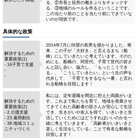
る、②市長と役所の働きぶりをチェックす
る、③地域のルールを作るということです。
この当たり前のことを当たり前にできていな
いのが現状です。
具体的な政策
2014年7月に待望の長男を授かりました。将
来、この子が「大好き」と言えるまち（船
解決するための
橋）にしていきたいと考えています。そのた
重要政策(1)
めにも、船橋の、同世代、子育て世代の皆さ
- 16子育て支援
んと話し合い、協力し、「もっとこうでき
-
る」、「こうしていきたい」という生の声を
-
代弁して、「子育てをするなら一番」と言わ
れる船橋を目指します！
私には、定年退職を間近に控えた両親がいま
解決するための
す。これまで私たちを育て、地域を発展させ
重要政策(2)
てきてくれた高齢者の皆さんが安心して生活
- 2.介護支援
でき、生きがいや友人を得て、いきいきと生
- 23.雇用創出
活していくためにはどうすればいいのかを一
- 38.地域コミュ
緒に考えていきます。「高齢者がいきいきと
ニティづくり
楽しく生活をしている」ことで有名な船橋を
目指します！