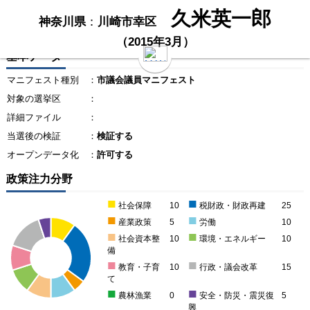
久米英一郎
神奈川県
：
川崎市幸区
（2015年3月）
基本データ
マニフェスト種別
：
市議会議員マニフェスト
対象の選挙区
：
詳細ファイル
：
当選後の検証
：
検証する
オープンデータ化
：
許可する
政策注力分野
■
■
社会保障
10
税財政・財政再建
25
■
■
産業政策
5
労働
10
■
■
社会資本整
10
環境・エネルギー
10
備
■
■
教育・子育
10
行政・議会改革
15
て
■
■
農林漁業
0
安全・防災・震災復
5
興