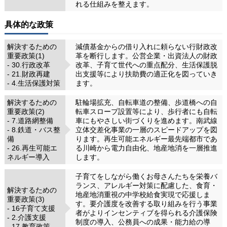
れる仕組みを整えます。
具体的な政策
解決するための
減債基金からの借り入れに頼らない行財政改
重要政策(1)
革を断行します。公営企業・出資法人の財政
- 30.行政改革
改革、子育て世代への重点配分、生活保護脱
- 21.財政再建
出支援等により扶助費の適正化を図っていき
- 4.生活保護対策
ます。
解決するための
駐輪場拡充、自転車道の整備、歩道橋への自
重要政策(2)
転車スロープ設置等により、歩行者にも自転
- 7.道路網整備
車にもやさしい街づくりを進めます。南武線
- 8.鉄道・バス整
立体交差化事業の一層のスピードアップを図
備
ります。再生可能エネルギー最先端都市であ
- 26.再生可能エ
る川崎から電力自由化、地産地消を一層推進
ネルギー導入
します。
子育てをしながら働くお母さんたちを栄養バ
ランス、アレルギー対策に配慮した、食育・
解決するための
地産地消重視の中学校給食実現で応援しま
重要政策(3)
す。要介護度を改善する取り組みを行う事業
- 16子育て支援
者がよりインセンティブを得られる介護保険
- 2.介護支援
制度の導入、公務員への成果・能力給の導
- 17.教育政策