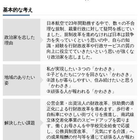
基本的な考え
日本航空で23年間勤務する中で、数々の不合
理な規制、裁量行政に対して疑問を感じてい
ました。規制改革を進めなければ日本は競争
政治家を志した
力を失っていくという思いの中、自らの知
理由
識・経験を行財政改革や行政サービスの質の
向上に役立てていきたいという思いが強くな
り政治家を志しました。
私が実現したい３つの「かわさき」
①子どもたちにツケを回さない「かわさき」
地域のありたい
②誰もが暮らしやすい、住み続けたいと思う
姿
「かわさき」
③頑張る人が報われる「かわさき」
公営企業・出資法人の財政改革、扶助費の適
正化による行財政改革を進めます。歩行者・
自転車にやさしい街づくりを推進し、南武線
立体交差化事業のスピードアップを図りま
解決したい課題
す。働くお母さんを中学校完全給食で応援
し、公務員制度改革、「元気にする介護」へ
の成果報酬の付与等を通じて頑張る人が報わ