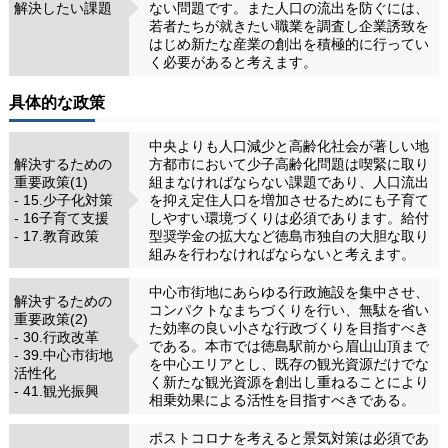
解決したい課題
ない問題です。また人口の流出を防ぐには、
若者たちが就きたい職業を調査し企業誘致を
はじめ新たな産業の創出を積極的に行ってい
く必要があると考えます。
具体的な政策
中央よりも人口減少と高齢化社会が著しい地
解決するための
方都市において少子高齢化問題は喫緊に取り
重要政策(1)
組まなければならない課題であり、人口流出
- 15.少子化対策
を抑え定住人口を増加させるためにも子育て
- 16子育て支援
しやすい環境づくりは必須であります。給付
- 17.教育政策
型奨学金の拡大など徳島市独自の大胆な取り
組みを行わなければならないと考えます。
中心市街地にあらゆる行政施設を集中させ、
解決するための
コンパクトなまちづくりを行い、無駄を省い
重要政策(2)
た効率の良い小さな行政づくりを目指すべき
- 30.行政改革
である。本市では徳島駅前から眉山山頂まで
- 39.中心市街地
を中心エリアとし、既存の観光資源だけでな
活性化
く新たな観光資源を創出し重ねることにより
- 41.観光振興
相乗効果による活性を目指すべきである。
ポストコロナを考えると景気対策は必須であ