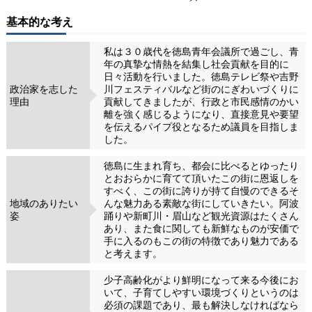
基本的な考え
私は３０歳代を徳島青年会議所で過ごし、青
年の真摯な情熱を結集し社会貢献を目的に
日々活動を行いました。徳島テレビ祭や吉野
政治家を志した
川フェスティバルなど街のにぎわいづくりに
理由
貢献してきましたが、行政と市民感情のかい
離を強く感じるようになり、直接意見や要望
を伝えるパイプ役となるため議員を目指しま
した。
徳島に生まれ育ち、都会に比べるとゆったり
とおおらかに育てて頂いたこの街に恩返しを
すべく、この街に誇りが持て自慢のできるそ
地域のありたい
んな魅力ある素敵な街にしていきたい。阿波
姿
踊りや新町川・眉山など観光資源はたくさん
あり、また食に関しても新鮮なものが安価で
手に入るのもこの街の特徴であり魅力である
と考えます。
少子高齢化がより鮮明になって来る今後にお
いて、子育てしやすい環境づくりというのは
必須の課題であり、最も解決しなければなら