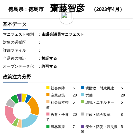
齋藤智彦
徳島県
：
徳島市
（2023年4月）
基本データ
マニフェスト種別
：
市議会議員マニフェスト
対象の選挙区
：
詳細ファイル
：
当選後の検証
：
検証する
オープンデータ化
：
許可する
政策注力分野
■
■
社会保障
5
税財政・財政再建
5
■
■
産業政策
20
労働
20
■
■
社会資本整
5
環境・エネルギー
5
備
■
■
教育・子育
20
行政・議会改革
8
て
■
■
農林漁業
7
安全・防災・震災復
5
興