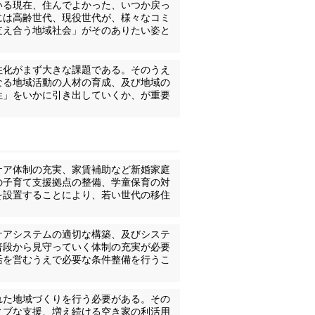
いる現在、住んでよかった、いつか戻っ
には高齢世代、現役世代が、様々なコミ
支え合う地域社会」がそのありたい姿と
住化がまず大きな課題である。そのうえ
なる地域活動の人材の育成、及び地域の
性」をいかに引き出していくか、が重要
ケア体制の充実、家賃補助など新婚家庭
の子育て支援拠点の整備、学童保育の対
を設置することにより、若い世代の移住
ケアシステムの適切な構築、及びシステ
普段から見守っていく体制の充実が必要
活を営むうえで必要な条件整備を行うこ
れた地域づくりを行う必要がある。その
ィブな支援、増え続ける空き家の利活用