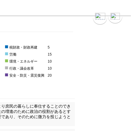
■
0
税財政・財政再建
5
■
労働
15
■
環境・エネルギー
10
■
5
行政・議会改革
10
■
安全・防災・震災復興
20
より庶民の暮らしに奉仕することのでき
祉の増進のために政治の役割があるとす
要であり、そのために微力を投じようと