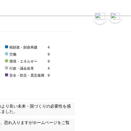
■
税財政・財政再建
4
■
9
労働
9
■
4
環境・エネルギー
9
■
9
行政・議会改革
4
■
安全・防災・震災復興
9
のより良い未来・国づくりの必要性を感
じました。
尽くせませんので、恐れ入りますがホームページをご覧