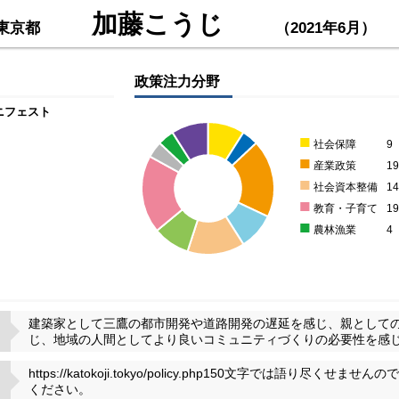
加藤こうじ
東京都
（2021年6月）
政策注力分野
ニフェスト
■
社会保障
9
■
産業政策
1
■
社会資本整備
1
■
教育・子育て
1
■
農林漁業
4
建築家として三鷹の都市開発や道路開発の遅延を感じ、親として
じ、地域の人間としてより良いコミュニティづくりの必要性を感
https://katokoji.tokyo/policy.php150文字では語り
ください。