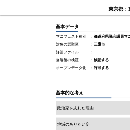
東京都
：
基本データ
マニフェスト種別
：
都道府県議会議員マ
対象の選挙区
：
三鷹市
詳細ファイル
：
当選後の検証
：
検証する
オープンデータ化
：
許可する
基本的な考え
政治家を志した理由
地域のありたい姿