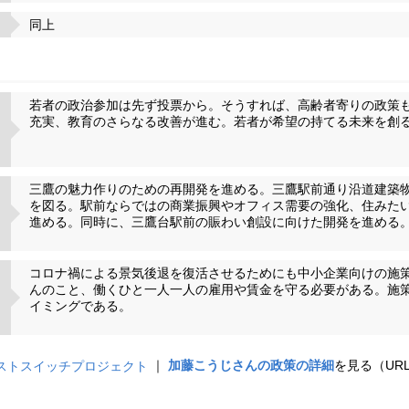
同上
若者の政治参加は先ず投票から。そうすれば、高齢者寄りの政策
充実、教育のさらなる改善が進む。若者が希望の持てる未来を創
三鷹の魅力作りのための再開発を進める。三鷹駅前通り沿道建築
を図る。駅前ならではの商業振興やオフィス需要の強化、住みた
進める。同時に、三鷹台駅前の賑わい創設に向けた開発を進める
コロナ禍による景気後退を復活させるためにも中小企業向けの施
んのこと、働くひと一人一人の雇用や賃金を守る必要がある。施
イミングである。
｜
加藤こうじさんの政策の詳細
を見る（UR