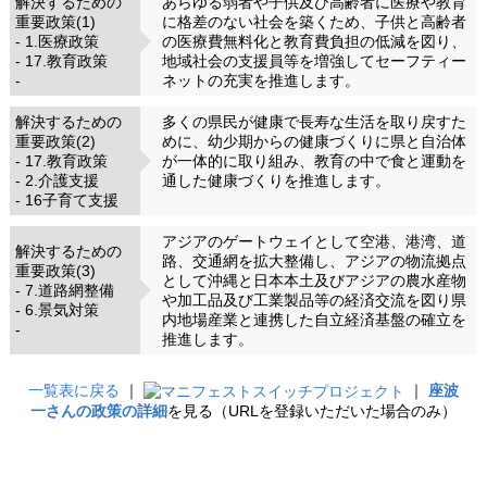
解決するための
あらゆる弱者や子供及び高齢者に医療や教育
重要政策(1)
に格差のない社会を築くため、子供と高齢者
- 1.医療政策
の医療費無料化と教育費負担の低減を図り、
- 17.教育政策
地域社会の支援員等を増強してセーフティー
-
ネットの充実を推進します。
解決するための
多くの県民が健康で長寿な生活を取り戻すた
重要政策(2)
めに、幼少期からの健康づくりに県と自治体
- 17.教育政策
が一体的に取り組み、教育の中で食と運動を
- 2.介護支援
通した健康づくりを推進します。
- 16子育て支援
アジアのゲートウェイとして空港、港湾、道
解決するための
路、交通網を拡大整備し、アジアの物流拠点
重要政策(3)
として沖縄と日本本土及びアジアの農水産物
- 7.道路網整備
や加工品及び工業製品等の経済交流を図り県
- 6.景気対策
内地場産業と連携した自立経済基盤の確立を
-
推進します。
一覧表に戻る
｜
｜
座波
一さんの政策の詳細
を見る（URLを登録いただいた場合のみ）