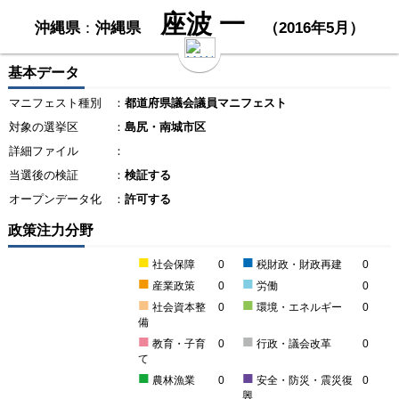
座波 一
沖縄県
：
沖縄県
（2016年5月）
基本データ
マニフェスト種別
：
都道府県議会議員マニフェスト
対象の選挙区
：
島尻・南城市区
詳細ファイル
：
当選後の検証
：
検証する
オープンデータ化
：
許可する
政策注力分野
■
■
社会保障
0
税財政・財政再建
0
■
■
産業政策
0
労働
0
■
■
社会資本整
0
環境・エネルギー
0
備
■
■
教育・子育
0
行政・議会改革
0
て
■
■
農林漁業
0
安全・防災・震災復
0
興