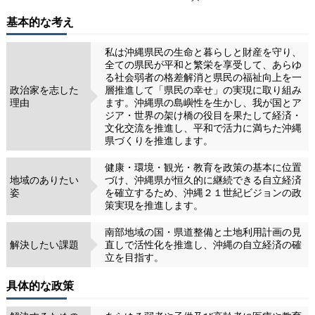
基本的な考え
私は沖縄県民の生命と暮らしと財産を守り、
全ての県民が平和と繁栄を享受して、あらゆ
る社会弱者の格差解消と県民の福祉向上を一
政治家を志した
層推進して「県民の幸せ」の実現に取り組み
理由
ます。沖縄県の島嶼性を生かし、我が国とア
ジア・世界の架け橋の役目を果たして経済・
文化交流を推進し、平和で活力に満ちた沖縄
県づくりを推進します。
健康・環境・観光・教育を政策の基本に位置
地域のありたい
づけ、沖縄県が恒久的に継続できる自立経済
姿
を確立するため、沖縄２１世紀ビジョンの政
策実現を推進します。
南部地域の国・県道整備と土地利用計画の見
解決したい課題
直しで活性化を推進し、沖縄の自立経済の確
立を目指す。
具体的な政策