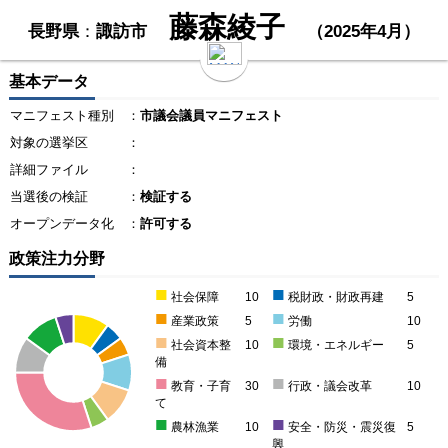
藤森綾子
長野県
：
諏訪市
（2025年4月）
基本データ
マニフェスト種別
：
市議会議員マニフェスト
対象の選挙区
：
詳細ファイル
：
当選後の検証
：
検証する
オープンデータ化
：
許可する
政策注力分野
■
■
社会保障
10
税財政・財政再建
5
■
■
産業政策
5
労働
10
■
■
社会資本整
10
環境・エネルギー
5
備
■
■
教育・子育
30
行政・議会改革
10
て
■
■
農林漁業
10
安全・防災・震災復
5
興