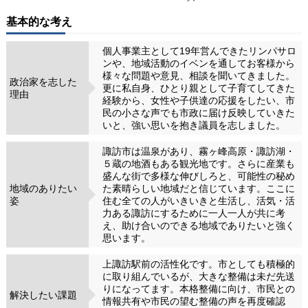
基本的な考え
個人事業主として19年営んできたリンパサロ
ンや、地域活動のイベンを通してお客様から
様々な問題や意見、相談を聞いてきました。
政治家を志した
更に私自身、ひとり親として子育てしてきた
理由
経験から、女性や子供達の応援をしたい、市
民の小さな声でも市政に届け反映していきた
いと、強い思いを抱き議員を志しました。
諏訪市は温泉があり、霧ヶ峰高原・諏訪湖・
５蔵の地酒もある観光地です。さらに産業も
盛んな街で多様な伸びしろと、可能性の秘め
地域のありたい
た素晴らしい地域だと信じています。ここに
姿
住む全ての人がいきいきと生活し、活気・活
力ある諏訪にするために一人一人が共に考
え、助け合いのできる地域でありたいと強く
思います。
上諏訪駅前の活性化です。市としても積極的
に取り組んでいるが、大きな整備は未だ先送
りになってます。本格整備に向け、市民との
解決したい課題
情報共有や市民の望む整備の声を再度確認