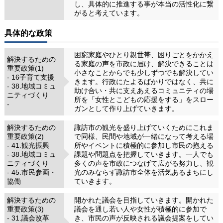
し、具体的に推進する事が本当の活性化に繋
がると考えています。
具体的な政策
困窮家庭やひとり親世帯、困りごとをかかえ
解決するための
る家庭の声を市政に届け、解決できることは
重要政策(1)
小さなことからでも少しずつでも解決してい
- 16子育て支援
きます。行政にたよるばかりではなく、共に
- 38.地域コミュ
助け合い・共に支えあえるコミュニティの場
ニティづくり
所を「女性とこどもの応援をする」をスロー
-
ガンとして作り上げていきます。
解決するための
諏訪市の観光を盛り上げていくためにこれま
重要政策(2)
で同様、民間や地域が一緒になって考える場
- 41.観光振興
所やイベントに積極的に参加し市民の抱える
- 38.地域コミュ
課題や問題点を把握していきます。一人でも
ニティづくり
多くの声を市政につなげて広がる努力し、観
- 45.市民参画・
光のみならず諏訪市全体を活気あるまちにし
協働
ていきます。
解決するための
開かれた議会を目指していきます。開かれた
重要政策(3)
議会を通し若い人や女性が積極的に参加で
- 31.議会改革
き、市民の声が反映される議会提案をしてい