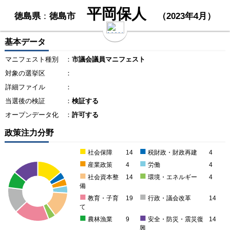
平岡保人
徳島県
：
徳島市
（2023年4月）
基本データ
マニフェスト種別
：
市議会議員マニフェスト
対象の選挙区
：
詳細ファイル
：
当選後の検証
：
検証する
オープンデータ化
：
許可する
政策注力分野
■
■
社会保障
14
税財政・財政再建
4
■
■
産業政策
4
労働
4
■
■
社会資本整
14
環境・エネルギー
4
備
■
■
教育・子育
19
行政・議会改革
14
て
■
■
農林漁業
9
安全・防災・震災復
14
興