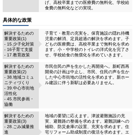
げ、高校卒業までの医療費の無料化、学校給
食費の無料化などの実現。
具体的な政策
解決するための
子育て・教育の充実を。保育施設の隠れ待機
重要政策(1)
児童の解消、定員超過の解決を求めます。子
- 15.少子化対策
どもの医療費は、高校卒業まで無料化を求め
- 16子育て支援
ます。小・中学校のトイレの洋式化を完了さ
- 17.教育政策
せ、学校給食の無償化を求めていきます。
解決するための
市民住民の声を生かした再開発へ。新町西再
重要政策(2)
開発の計画は中止し、市民、住民の声を生か
- 38.地域コミュ
した中心市街地の活性化を求めます。新ホー
ニティづくり
ル建設に伴う新駅は必要ありません。
- 39.中心市街地
活性化
- 45.市民参画・
協働
解決するための
地域の要望に応えます。津波避難施設の充
重要政策(3)
実、避難路の整備を求めます。避難訓練への
- 28.ごみ減量推
補助、防災倉庫の設置、充実を求めます。住
進
宅リフォーム助成制度の復活を求めます。エ