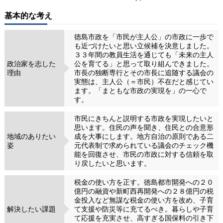
基本的な考え
徳島市政を「市民が主人公」の市政に一歩で
も近づけたいと思い立候補を決意しました。
３３年間の教員生活を通じても「未来の主人
政治家を志した
公を育てる」と思って取り組んできました。
理由
市長の独断専行とその市長に追随する議会の
実態は、主人公（＝市民）不在だと感じてい
ます。「まともな市政の実現を」の一心で
す。
市民にきちんと説明する市政を実現したいと
思います。住民の声を聞き、住民との合意形
地域のありたい
成を大事にします。地方自治の原則である二
姿
元代表制で求められている議会のチェック機
能を回復させ、市民の市政に対する信頼を取
り戻したいと思います。
税金の使い方を正す。徳島都市開発への２０
億円の融資や新町西再開発への２８億円の税
金投入など無謀な税金の使い方を改め、子育
解決したい課題
て支援や防災等に充てるべき。暮らしや子育
て応援を充実させ、高すぎる国保料の引き下