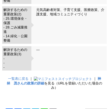
整備
解決するための
元気高齢者対策、子育て支援、医療政策、介
重要政策(2)
護支援、地域コミュニティづくり
- 25.環境保全・
保護
- 28.ごみ減量推
進
- 14.緑化・公園
整備
解決するための
―
重要政策(3)
-
-
-
一覧表に戻る
｜
｜
神
林 茂さんの政策の詳細
を見る（URLを登録いただいた場合の
み）