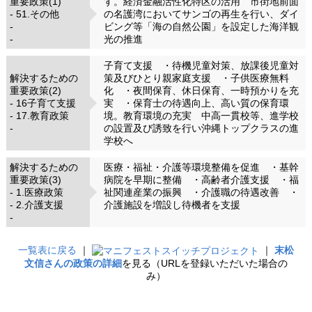
重要政策(1)
す。経済金融活性化特区の活用 市街地前面
- 51.その他
の名護湾においてサンゴの再生を行い、ダイ
-
ビング等「海の自然公園」を設定した海洋観
-
光の推進
子育て支援 ・待機児童対策、放課後児童対
解決するための
策及びひとり親家庭支援 ・子供医療無料
重要政策(2)
化 ・夜間保育、休日保育、一時預かりを充
- 16子育て支援
実 ・保育士の待遇向上、高い質の保育環
- 17.教育政策
境。教育環境の充実 中高一貫校等、進学校
-
の設置及び誘致を行い沖縄トップクラスの進
学校へ
解決するための
医療・福祉・介護等環境整備を促進 ・基幹
重要政策(3)
病院を早期に整備 ・高齢者介護支援 ・福
- 1.医療政策
祉関連産業の振興 ・介護職の待遇改善 ・
- 2.介護支援
介護施設を増設し待機者を支援
-
一覧表に戻る
｜
｜
末松
文信さんの政策の詳細
を見る（URLを登録いただいた場合の
み）