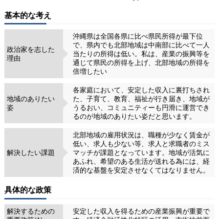
基本的な考え
沖縄県は全国各県に比べ県民所得が最下位
で、県内でも北部地域は中南部に比べて一人
政治家を志した
当たりの所得は低い。私は、産業の振興等を
理由
通じて県民の所得を上げ、北部地域の所得を
倍増したい
各家庭において、安定した収入に裏打ちされ
地域のありたい
た、子育て、教育、福祉が行き届き、地域が
姿
うるおい、コミュニティーも円滑に運営でき
るのが地域のありたい姿だと思います。
北部地域の雇用状況は、職種が少なく賃金が
低い、求人も少ない等、求人と求職者のミス
解決したい課題
マッチが課題となっています。地域が活気に
あふれ、希望のある生活が送れる為には、経
済的な基盤を安定させなくてはなりません。
具体的な政策
解決するための
安定した収入を得るための産業振興が重要で