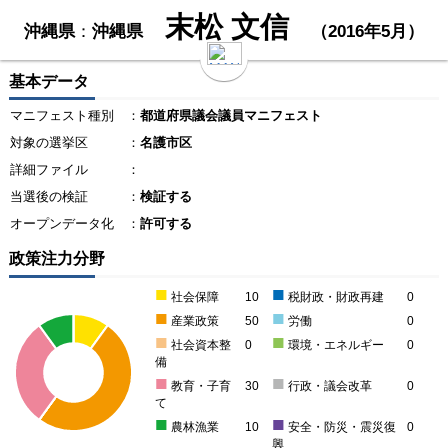
末松 文信
沖縄県
：
沖縄県
（2016年5月）
基本データ
マニフェスト種別
：
都道府県議会議員マニフェスト
対象の選挙区
：
名護市区
詳細ファイル
：
当選後の検証
：
検証する
オープンデータ化
：
許可する
政策注力分野
■
■
社会保障
10
税財政・財政再建
0
■
■
産業政策
50
労働
0
■
■
社会資本整
0
環境・エネルギー
0
備
■
■
教育・子育
30
行政・議会改革
0
て
■
■
農林漁業
10
安全・防災・震災復
0
興