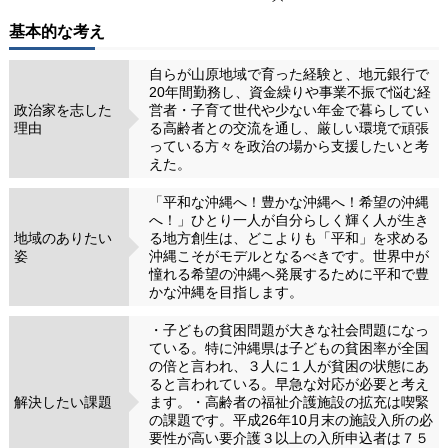
基本的な考え
自らが山原地域で育った経験と、地元銀行で
20年間勤務し、資金繰りや事業不振で悩む経
政治家を志した
営者・子育て世代や少ない年金で暮らしてい
理由
る高齢者との交流を通し、厳しい環境で頑張
っている方々を政治の場から支援したいと考
えた。
「平和な沖縄へ！豊かな沖縄へ！希望の沖縄
へ！」ひとり一人が自分らしく輝く人が生き
地域のありたい
る地方創生は、どこよりも「平和」を求める
姿
沖縄こそがモデルとなるべきです。世界中が
憧れる希望の沖縄へ発展するために平和で豊
かな沖縄を目指します。
・子どもの貧困問題が大きな社会問題になっ
ている。特に沖縄県は子どもの貧困率が全国
の倍と言われ、３人に１人が貧困の状態にあ
ると言われている。早急な対応が必要と考え
解決したい課題
ます。・高齢者の福祉介護施設の拡充は喫緊
の課題です。平成26年10月末の施設入所の必
要性が高い要介護３以上の入所申込者は７５