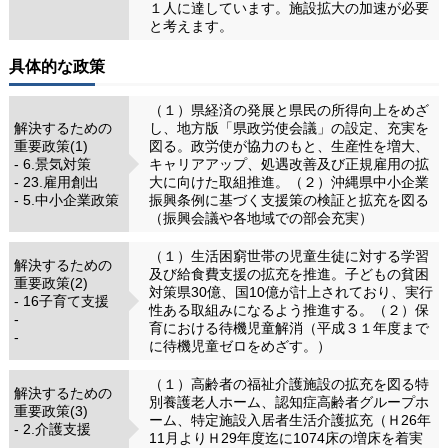
１人に達しています。施設拡大の加速が必要
と考えます。
具体的な政策
（１）県経済の発展と県民の所得向上をめざ
解決するための
し、地方版「県政労使会議」の設定、充実を
重要政策(1)
図る。政労使が協力のもと、生産性を増大、
- 6.景気対策
キャリアアップ、処遇改善及び正規雇用の拡
- 23.雇用創出
大に向けた取組推進。（２）沖縄県中小企業
- 5.中小企業政策
振興条例に基づく支援策の検証と拡充を図る
（振興会議や各地域での部会充実）
（１）生活困窮世帯の児童生徒に対する学習
解決するための
及び給食費支援の拡充を推進。子どもの貧困
重要政策(2)
対策県30億、国10億が計上されており、実行
- 16子育て支援
性ある取組みになるよう推進する。（２）保
-
育における待機児童解消（平成３１年度まで
-
に待機児童ゼロをめざす。）
（１）高齢者の福祉介護施設の拡充を図る特
解決するための
別養護老人ホーム、認知症高齢者グループホ
重要政策(3)
ーム、特定施設入居者生活介護拡充（Ｈ26年
- 2.介護支援
11月よりＨ29年度迄に1074床の増床を着実
-