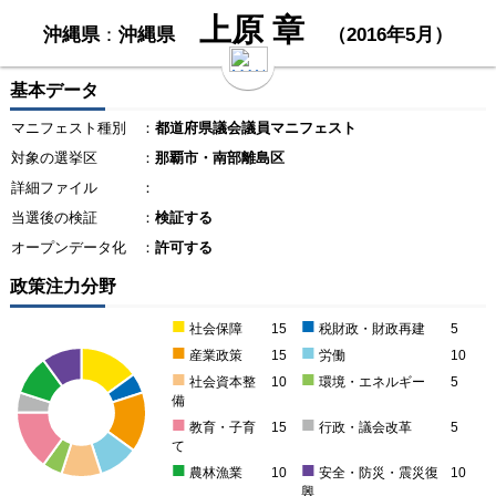
上原 章
沖縄県
：
沖縄県
（2016年5月）
基本データ
マニフェスト種別
：
都道府県議会議員マニフェスト
対象の選挙区
：
那覇市・南部離島区
詳細ファイル
：
当選後の検証
：
検証する
オープンデータ化
：
許可する
政策注力分野
■
■
社会保障
15
税財政・財政再建
5
■
■
産業政策
15
労働
10
■
■
社会資本整
10
環境・エネルギー
5
備
■
■
教育・子育
15
行政・議会改革
5
て
■
■
農林漁業
10
安全・防災・震災復
10
興