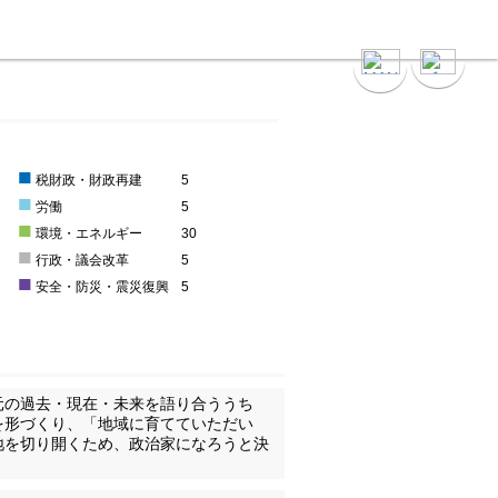
■
0
税財政・財政再建
5
■
0
労働
5
■
0
環境・エネルギー
30
■
0
行政・議会改革
5
■
0
安全・防災・震災復興
5
元の過去・現在・未来を語り合ううち
を形づくり、「地域に育てていただい
地を切り開くため、政治家になろうと決