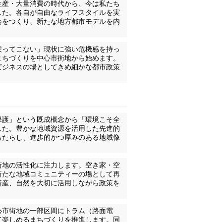
生産・大量消費の時代から、今は私たち
した。各自が自由なライフスタイルを実
会をつくり、新たな地方都市モデルを内
戻ってこない」現状に強い危機感を持っ
まちづくりを中心市街地から始めます。
ビジネスの場としてきめ細かな都市政策
保護」という既成概念から「環境こそ全
した。豊かな地域資源を活用した先進的
もたらし、進歩的かつ厚みのある地域像
街地の活性化に注力します。空き家・空
新たな地域コミュニティーの場として再
資産、自然を大切に活用しながら政策を
心市街地の一部区間にトラム（路面電
て楽しめるまちづくりを推進します。同