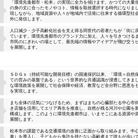
「環境先進都市・松本」の実現に全力を傾けます。かつての大量
の身の丈に合ったモノやコト、情報を取捨選択する時代になりま
現しながら、地域資源や人々が地域内で活発に往来する循環型社
外に発信します。
人口減少・少子高齢化社会を支え得る同世代の若者たちが「街に
ています。環境先進都市のブランド力に加え、人々を引きつける
市民のにぎわいの場として、最先端の情報やアイデアが飛び交う
を展開します。
ＳＤＧｓ（持続可能な開発目標）の国連採択以来、「環境＝自然
ての営みの基盤である」という世界的な共通認識が浸透してきま
な環境政策を展開して社会保障や経済、教育など全分野に恩恵を
を実現します。
まち全体の活気につなげるため、まずはまちの心臓部たる中心市
き店舗を活用してエリア再生を推進し、自然が残る河川や公園を
構成します。このように環境先進都市は、いまそこにある資源や
展開します。
松本市の課題である交通環境の改善に正面から取り組みます。中
車）を導入し、子どもから免許を持たない高齢者まで誰もが歩い