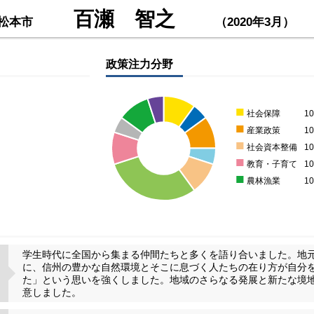
百瀬 智之
松本市
（2020年3月）
政策注力分野
■
社会保障
1
■
産業政策
1
■
社会資本整備
1
■
教育・子育て
1
■
農林漁業
1
学生時代に全国から集まる仲間たちと多くを語り合いました。地
に、信州の豊かな自然環境とそこに息づく人たちの在り方が自分
た」という思いを強くしました。地域のさらなる発展と新たな境
意しました。