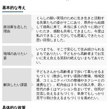
基本的な考え
くらしの願い実現のために生き生きと活動す
る先輩たちの姿がそこにあり、県外から結婚
政治家を志した
して徳島に来て、本当に多くの方々に助けて
理由
いただき、感動も共有してきました。今度は
私のできることで少しでも恩返しできたらと
思い目指しました。
いつまでも、そこで安心して住み続けられる
地域のありたい
まちでありたい。子どもから高齢者までお互
姿
いに支え合える笑顔の絶えないまちでありた
い。
子どもさんから高齢者まで歩いて暮らせるま
ちづくり（散歩しやすい道路の整備、地域交
通、コミュニティバスの整備やタクシーとの
解決したい課題
連携など）。町内会は３５％の加入率。若い
世代の多くはマンション住まいです。住民が
交流し合えるまちづくり、単身でもしっかり
見守り助け合えるまちづくりを進めたい。
具体的な政策