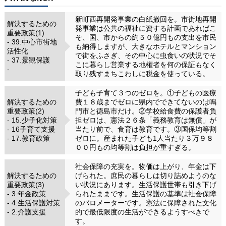
新町西再開発事業の白紙撤回を。市街地再開
解決するための
発事業は公共の福祉に資する計画であればこ
重要政策(1)
そ、国、市からの約５０億円もの支出を市民
- 39.中心市街地
も納得しますが、大きなホテルとマンション
活性化
で街をふさぎ、その中心に虫食いの状況でそ
- 37.景観保護
こに暮らし営業する地権者を何の保証もなく
-
取り残すまちこわしに税金を使っている。
子ども子育て３つのゼロを。①子どもの医療
解決するための
費１８歳までゼロに県内でできてないのは鳴
重要政策(2)
門市と徳島市だけ。②学校給食費の保護者負
- 15.少子化対策
担ゼロは、憲法２６条「義務教育は無償」が
- 16子育て支援
当たり前で、食育は教育です。③国保均等割
- 17.教育政策
ゼロに。産まれた子ども1人当たり３万９８
００円もの均等割は負担が重すぎる。
社会保障の充実を。物価は上がり、年金は下
解決するための
げられた。庶民の暮らしは切り詰めようのな
重要政策(3)
い状況にあります。生活保護世帯も引き下げ
- 3.年金政策
られたままです。生活保護の基準は社会保障
- 4.生活保護対策
のバロメーターです。憲法に保障された文化
- 2.介護支援
的で最低限度の生活ができるようすべきで
す。