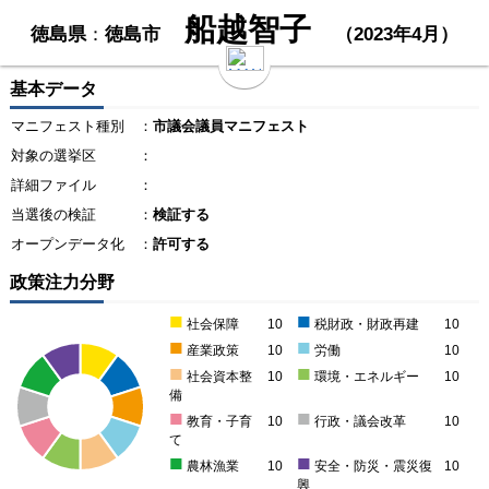
船越智子
徳島県
：
徳島市
（2023年4月）
基本データ
マニフェスト種別
：
市議会議員マニフェスト
対象の選挙区
：
詳細ファイル
：
当選後の検証
：
検証する
オープンデータ化
：
許可する
政策注力分野
■
■
社会保障
10
税財政・財政再建
10
■
■
産業政策
10
労働
10
■
■
社会資本整
10
環境・エネルギー
10
備
■
■
教育・子育
10
行政・議会改革
10
て
■
■
農林漁業
10
安全・防災・震災復
10
興