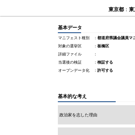
東京都
：
東
基本データ
マニフェスト種別
：
都道府県議会議員マ
対象の選挙区
：
板橋区
詳細ファイル
：
当選後の検証
：
検証する
オープンデータ化
：
許可する
基本的な考え
政治家を志した理由