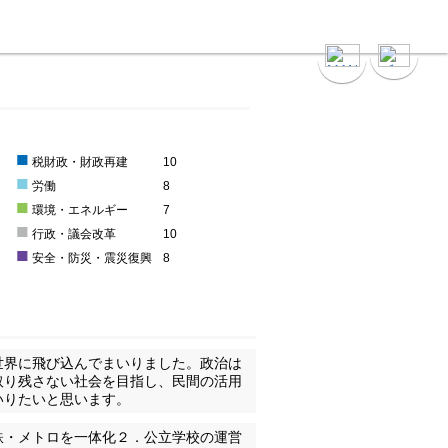
■
2
税財政・財政再建
10
■
3
労働
8
■
3
環境・エネルギー
7
■
2
行政・議会改革
10
■
安全・防災・震災復興
8
世界に飛び込んでまいりました。政治は
取り残さない社会を目指し、民間の活用
いりたいと思います。
鉄・メトロを一体化２．公立学校の運営