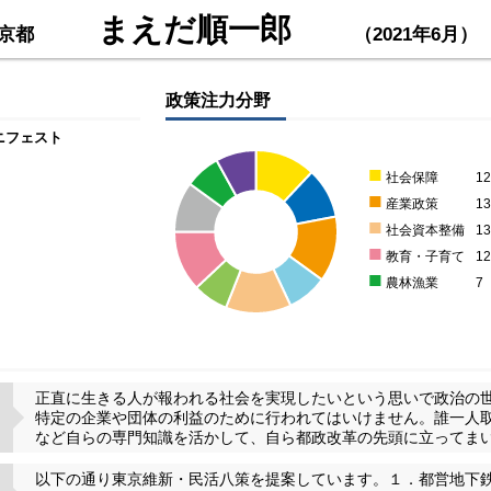
まえだ順一郎
京都
（2021年6月）
政策注力分野
ニフェスト
■
社会保障
1
■
産業政策
1
■
社会資本整備
1
■
教育・子育て
1
■
農林漁業
7
正直に生きる人が報われる社会を実現したいという思いで政治の
特定の企業や団体の利益のために行われてはいけません。誰一人
など自らの専門知識を活かして、自ら都政改革の先頭に立ってま
以下の通り東京維新・民活八策を提案しています。１．都営地下