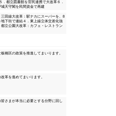
５．都立図書館を官民連携で大改革６．
戸城天守閣を民間資金で再建
．三田線大改革：駅ナカにスーパーを、8
を地下街で連結４．東上線立体交差化強
．都立公園大改革：カフェ・レストラン
な板橋区の政策を推進してまいります。
の改革を進めてまいります。
の皆さまが本当に必要とする分野に回し