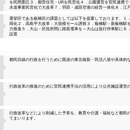
を民間委託３．都営住宅・URを民営化４．公園運営を官民連携で
水道事業民営化で大改革７．羽田・成田空港の経営一体化８．江
選挙区である板橋区の課題としては以下を提案しております。１
両化２．高島平大改革：大規模モール誘致３．板橋駅－新板橋駅
力推進５．大山－区役所間に路面電車を～大山は急行停車駅に６
設置
都民目線の行政を行うために既述の東京維新・民活八策や具体的
行政改革の推進のために官民連携手法の活用により公共施設運営
行政改革などにより削減した予算を、教育や介護・福祉など都民
てまいります。