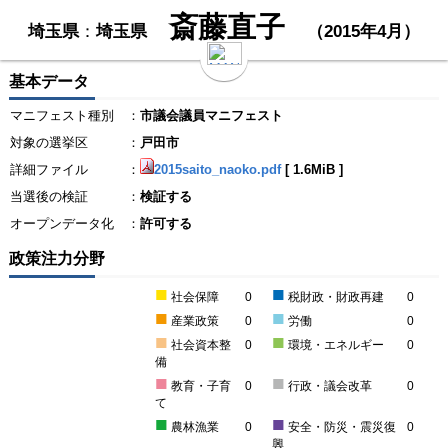
斎藤直子
埼玉県
：
埼玉県
（2015年4月）
基本データ
マニフェスト種別
：
市議会議員マニフェスト
対象の選挙区
：
戸田市
詳細ファイル
：
2015saito_naoko.pdf
[
1.6MiB
]
当選後の検証
：
検証する
オープンデータ化
：
許可する
政策注力分野
■
■
社会保障
0
税財政・財政再建
0
■
■
産業政策
0
労働
0
■
■
社会資本整
0
環境・エネルギー
0
備
■
■
教育・子育
0
行政・議会改革
0
て
■
■
農林漁業
0
安全・防災・震災復
0
興