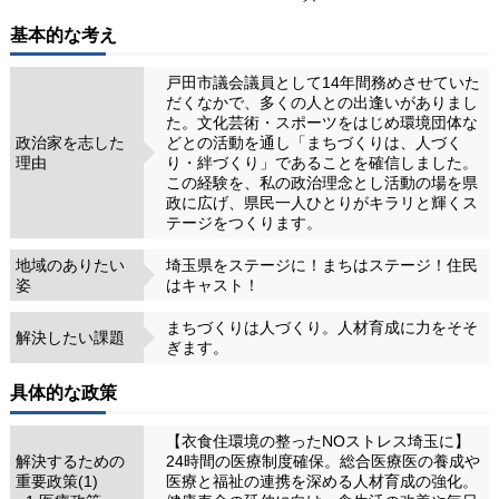
基本的な考え
戸田市議会議員として14年間務めさせていた
だくなかで、多くの人との出逢いがありまし
た。文化芸術・スポーツをはじめ環境団体な
政治家を志した
どとの活動を通し「まちづくりは、人づく
理由
り・絆づくり」であることを確信しました。
この経験を、私の政治理念とし活動の場を県
政に広げ、県民一人ひとりがキラリと輝くス
テージをつくります。
地域のありたい
埼玉県をステージに！まちはステージ！住民
姿
はキャスト！
まちづくりは人づくり。人材育成に力をそそ
解決したい課題
ぎます。
具体的な政策
【衣食住環境の整ったNOストレス埼玉に】
解決するための
24時間の医療制度確保。総合医療医の養成や
重要政策(1)
医療と福祉の連携を深める人材育成の強化。