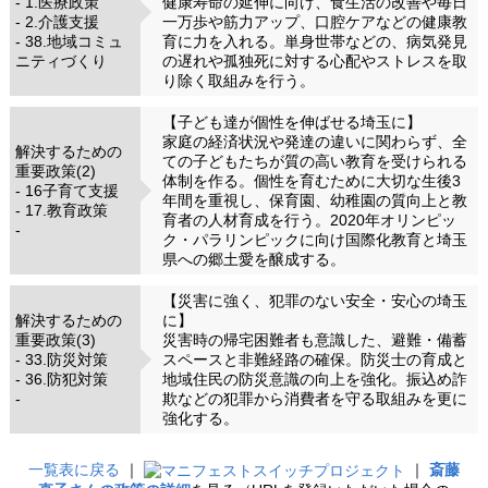
- 1.医療政策
健康寿命の延伸に向け、食生活の改善や毎日
- 2.介護支援
一万歩や筋力アップ、口腔ケアなどの健康教
- 38.地域コミュ
育に力を入れる。単身世帯などの、病気発見
ニティづくり
の遅れや孤独死に対する心配やストレスを取
り除く取組みを行う。
【子ども達が個性を伸ばせる埼玉に】
家庭の経済状況や発達の違いに関わらず、全
解決するための
ての子どもたちが質の高い教育を受けられる
重要政策(2)
体制を作る。個性を育むために大切な生後3
- 16子育て支援
年間を重視し、保育園、幼稚園の質向上と教
- 17.教育政策
育者の人材育成を行う。2020年オリンピッ
-
ク・パラリンピックに向け国際化教育と埼玉
県への郷土愛を醸成する。
【災害に強く、犯罪のない安全・安心の埼玉
解決するための
に】
重要政策(3)
災害時の帰宅困難者も意識した、避難・備蓄
- 33.防災対策
スペースと非難経路の確保。防災士の育成と
- 36.防犯対策
地域住民の防災意識の向上を強化。振込め詐
-
欺などの犯罪から消費者を守る取組みを更に
強化する。
一覧表に戻る
｜
｜
斎藤