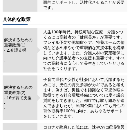
面的にサポートし、活性化させることが必要
です。
具体的な政策
人生100年時代、持続可能な医療・介護をつ
くるには高齢者の「健康長寿」が重要です。
解決するための
フレイル予防や認知症ケア、特養ホームの整
重要政策(1)
備などきめ細やかで重層的な支援体制を構築
- 2.介護支援
していきます。また、介護人材の安定確保に
-
向けた介護事業者への支援も重要です。すべ
-
ての高齢者に安心して長生きしていただける
社会をつくります。
子育て世代の女性が社会において活躍するた
めには、男性の育児参加がカギであると考え
解決するための
ます。例えば、男性でも躊躇なく育児休暇を
重要政策(2)
取得できる社会環境整備については度々議会
- 16子育て支援
質問をしてきました。都庁では取り組みが進
-
んできましたが、民間企業においても男性の
-
育休取得率100%に向け、あらゆるサポート
をしていきます。
コロナが終息した暁には、速やかに経済復興