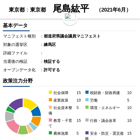
尾島紘平
東京都
：
東京都
（2021年6月）
基本データ
マニフェスト種別
：
都道府県議会議員マニフェスト
対象の選挙区
：
練馬区
詳細ファイル
：
当選後の検証
：
検証する
オープンデータ化
：
許可する
政策注力分野
■
■
社会保障
15
税財政・財政再建
10
■
■
産業政策
10
労働
5
■
■
社会資本整
5
環境・エネルギー
10
備
■
■
教育・子育
15
行政・議会改革
10
て
■
■
農林漁業
5
安全・防災・震災復
15
興