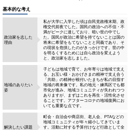
基本的な考え
私が大学に入学した頃は自民党政権末期、政
権交代前夜でした。国民の政治への不信・不
満がピークに達しており、暗い世の中でし
政治家を志した
た。国民が政治に希望を持てないことは国の
理由
将来に希望をもてないことと同義であり、そ
の現状を危惧したのがきっかけです。世の中
を明るくするためには自ら政治を変えよう
と、政治家を志しました。
子どもは地域で育て、お年寄りは地域で支え
る、お互い様・おかげさまの精神で支え合う
「共助」の精神が根付いたまちが私の目指す
地域のありたい
地域の将来像です。私の地元・練馬区でも都
姿
市化が進み、地域コミュニティが失われつつ
ありますが、まずはこれを再生・活性化させ
ることです。アフターコロナの地域復興にお
いても重要な点です。
町会・自治会や商店街、老人会、PTAなどの
地域コミュニティが年々縮小してきていま
解決したい課題
す。活動に対する予算付けなど行政として全