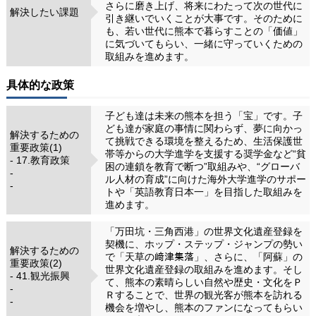
さらに磨き上げ、将来にわたって次の世代に
解決したい課題
引き継いでいくことが大事です。そのために
も、若い世代に熊本で暮らすことの「価値」
に気づいてもらい、一緒に守っていくための
取組みを進めます。
具体的な政策
子ども達は未来の熊本を担う「宝」です。子
ども達が家庭の事情に関わらず、夢に向かっ
解決するための
て挑戦できる環境を整えるため、生活保護世
重要政策(1)
帯等からの大学進学を支援する奨学金など“貧
- 17.教育政策
困の連鎖を教育で断つ”取組みや、“グローバ
-
ル人材の育成”に向けた海外大学進学のサポー
-
トや「英語教育日本一」を目指した取組みを
進めます。
「万田坑・三角西港」の世界文化遺産登録を
契機に、ホップ・ステップ・ジャンプの勢い
解決するための
で「天草の﨑津集落」、さらに、「阿蘇」の
重要政策(2)
世界文化遺産登録の取組みを進めます。そし
- 41.観光振興
て、熊本の素晴らしい自然や歴史・文化をＰ
-
Ｒすることで、世界の観光客が熊本を訪れる
-
機会を増やし、熊本のファンになってもらい