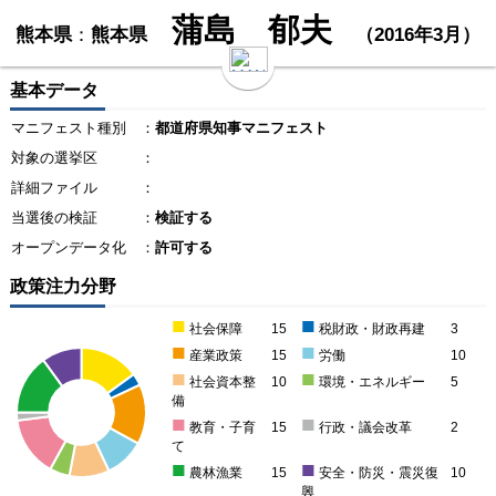
蒲島 郁夫
熊本県
：
熊本県
（2016年3月）
基本データ
マニフェスト種別
：
都道府県知事マニフェスト
対象の選挙区
：
詳細ファイル
：
当選後の検証
：
検証する
オープンデータ化
：
許可する
政策注力分野
■
■
社会保障
15
税財政・財政再建
3
■
■
産業政策
15
労働
10
■
■
社会資本整
10
環境・エネルギー
5
備
■
■
教育・子育
15
行政・議会改革
2
て
■
■
農林漁業
15
安全・防災・震災復
10
興