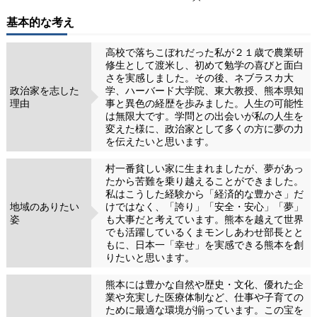
基本的な考え
高校で落ちこぼれだった私が２１歳で農業研
修生として渡米し、初めて勉学の喜びと面白
さを実感しました。その後、ネブラスカ大
政治家を志した
学、ハーバード大学院、東大教授、熊本県知
理由
事と異色の経歴を歩みました。人生の可能性
は無限大です。学問との出会いが私の人生を
変えた様に、政治家として多くの方に夢の力
を伝えたいと思います。
村一番貧しい家に生まれましたが、夢があっ
たから苦難を乗り越えることができました。
私はこうした経験から「経済的な豊かさ」だ
地域のありたい
けではなく、「誇り」「安全・安心」「夢」
姿
も大事だと考えています。熊本を越えて世界
でも活躍しているくまモンしあわせ部長とと
もに、日本一「幸せ」を実感できる熊本を創
りたいと思います。
熊本には豊かな自然や歴史・文化、優れた企
業や充実した医療体制など、仕事や子育ての
ために最適な環境が揃っています。この宝を