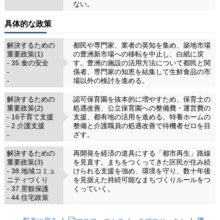
ない。
具体的な政策
解決するための
都民や専門家、業者の英知を集め、築地市場
重要政策(1)
の豊洲新市場への移転を中止し、白紙に戻
- 35.食の安全
す。豊洲の施設の活用方法について都民と関
-
係者、専門家の知恵を結集して生鮮食品の市
-
場以外の検討を進める。
解決するための
認可保育園を抜本的に増やすため、保育士の
重要政策(2)
処遇改善、公立保育園への整備費・運営費の
- 16子育て支援
支援、都有地の活用を進める。特養ホームの
- 2.介護支援
整備と介護職員の処遇改善で待機者ゼロを目
-
ざす。
解決するための
再開発を経済の道具にする「都市再生」路線
重要政策(3)
を見直す。まちをつくってきた区民が住み続
- 38.地域コミュ
けられる支援を強め、環境を守り、数十年後
ニティづくり
を見据えた持続可能なまちづくりルールをつ
- 37.景観保護
くっていく。
- 44.住宅政策