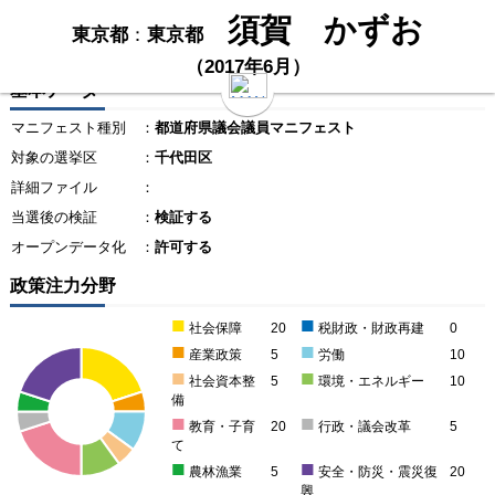
須賀 かずお
東京都
：
東京都
（2017年6月）
基本データ
マニフェスト種別
：
都道府県議会議員マニフェスト
対象の選挙区
：
千代田区
詳細ファイル
：
当選後の検証
：
検証する
オープンデータ化
：
許可する
政策注力分野
■
■
社会保障
20
税財政・財政再建
0
■
■
産業政策
5
労働
10
■
■
社会資本整
5
環境・エネルギー
10
備
■
■
教育・子育
20
行政・議会改革
5
て
■
■
農林漁業
5
安全・防災・震災復
20
興