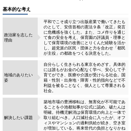
基本的な考え
平和でこそ成り立つ出版産業で働いてきたも
のとして、安倍首相の憲法９条「改正」発言
に危機感を強くした。また、コメ作りを通じ
政治家を志した
て食の安全を考え、保育園の評議員・理事と
理由
して保育環境の改善にとりくんだ経験を活か
し、超党派の区民・団体と力を合わせ「都民
が主役」の都政をつくる決意をした。
自分らしく生きられる東京をめざす。具体的
には誰もがお金の心配なく学べ、安心して子
地域のありたい
育てができ、医療や介護が受けらる社会。国
姿
籍・性別・出身地・障害・性的指向などで不
利益を被ることなく、個人として尊重される
社会。
築地市場の豊洲移転は、無害化が不可能であ
ることを小池都知事が公式に認め、破たんは
明確。待機児解消は保育環境の向上と一体で
解決したい課題
取り組むべき。人口減社会に入ったが、オフ
ィスやマンションの過剰供給が続き、空き室
が増加している。将来世代の負担となりかね