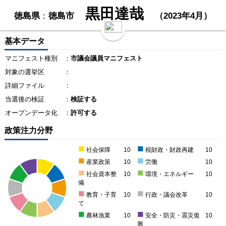
黒田達哉
徳島県
：
徳島市
（2023年4月）
基本データ
マニフェスト種別
：
市議会議員マニフェスト
対象の選挙区
：
詳細ファイル
：
当選後の検証
：
検証する
オープンデータ化
：
許可する
政策注力分野
■
■
社会保障
10
税財政・財政再建
10
■
■
産業政策
10
労働
10
■
■
社会資本整
10
環境・エネルギー
10
備
■
■
教育・子育
10
行政・議会改革
10
て
■
■
農林漁業
10
安全・防災・震災復
10
興