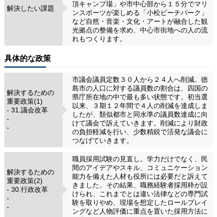
頂キャンプ場」や市中心部から１５分でマリ
解決したい課題
ンスポーツが楽しめる「小松ビーチパーク」
など自然・音楽・文化・アートが融合した観
光拠点の整備を求め、中心市街地への人の流
れもつくります。
具体的な政策
市議会議員定数３０人から２４人へ削減。徳
島市の人口に対する議員数の割合は、四国の
解決するための
県庁所在地の中で最も多い状態です。初当選
重要政策(1)
以来、３期１２年間で４人の削減を達成しま
- 31.議会改革
したが、類似都市と同水準の議員数達成に向
-
けて議会で訴えていきます。削減により財政
-
の負担軽減を行い、少数精鋭で活発な議会に
つなげていきます。
職員採用試験の見直し。学力だけでなく、民
間のアイデアやスキル、コミュニケーション
解決するための
能力を備えた人材も役所には必要だと訴えて
重要政策(2)
きました。その結果、職務経験者採用枠が設
- 30.行政改革
けられ、これまでとは違い法律などの専門試
-
験を取りやめ、現場を想定したロールプレイ
-
ングなど人物評価に重点を置いた採用方法に