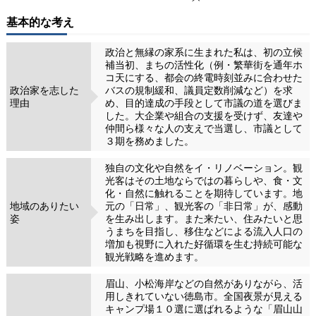
基本的な考え
政治と無縁の家系に生まれた私は、初の立候
補当初、まちの活性化（例・繁華街を通年ホ
コ天にする、都会の終電時刻並みに合わせた
政治家を志した
バスの規制緩和、議員定数削減など）を求
理由
め、目的達成の手段として市議の道を選びま
した。大企業や組合の支援を受けず、友達や
仲間ら様々な人の支えで当選し、市議として
３期を務めました。
独自の文化や自然をイ・リノベーション。観
光客はその土地ならではの暮らしや、食・文
化・自然に触れることを期待しています。地
地域のありたい
元の「日常」、観光客の「非日常」が、感動
姿
を生み出します。また来たい、住みたいと思
うまちを目指し、移住などによる流入人口の
増加も視野に入れた好循環を生む持続可能な
観光戦略を進めます。
眉山、小松海岸などの自然がありながら、活
用しきれていない徳島市。全国夜景が見える
キャンプ場１０選に選ばれるような「眉山山