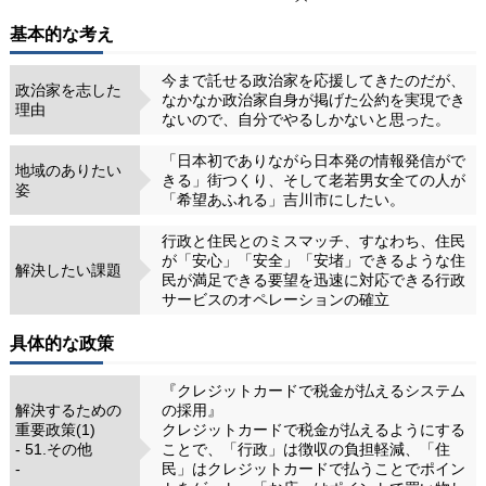
基本的な考え
今まで託せる政治家を応援してきたのだが、
政治家を志した
なかなか政治家自身が掲げた公約を実現でき
理由
ないので、自分でやるしかないと思った。
「日本初でありながら日本発の情報発信がで
地域のありたい
きる」街つくり、そして老若男女全ての人が
姿
「希望あふれる」吉川市にしたい。
行政と住民とのミスマッチ、すなわち、住民
が「安心」「安全」「安堵」できるような住
解決したい課題
民が満足できる要望を迅速に対応できる行政
サービスのオペレーションの確立
具体的な政策
『クレジットカードで税金が払えるシステム
解決するための
の採用』
重要政策(1)
クレジットカードで税金が払えるようにする
- 51.その他
ことで、「行政」は徴収の負担軽減、「住
-
民」はクレジットカードで払うことでポイン