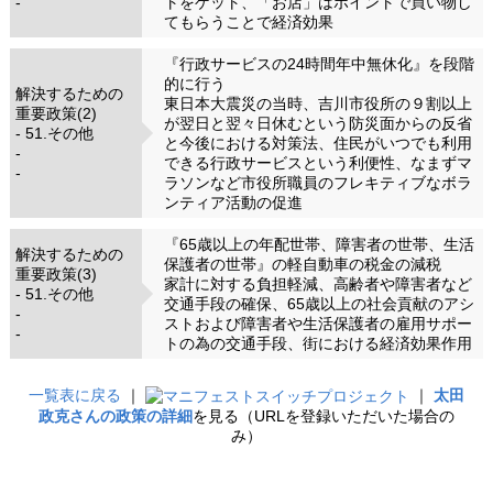
-
トをゲット、「お店」はポイントで買い物し
てもらうことで経済効果
『行政サービスの24時間年中無休化』を段階
的に行う
解決するための
東日本大震災の当時、吉川市役所の９割以上
重要政策(2)
が翌日と翌々日休むという防災面からの反省
- 51.その他
と今後における対策法、住民がいつでも利用
-
できる行政サービスという利便性、なまずマ
-
ラソンなど市役所職員のフレキティブなボラ
ンティア活動の促進
『65歳以上の年配世帯、障害者の世帯、生活
解決するための
保護者の世帯』の軽自動車の税金の減税
重要政策(3)
家計に対する負担軽減、高齢者や障害者など
- 51.その他
交通手段の確保、65歳以上の社会貢献のアシ
-
ストおよび障害者や生活保護者の雇用サポー
-
トの為の交通手段、街における経済効果作用
一覧表に戻る
｜
｜
太田
政克さんの政策の詳細
を見る（URLを登録いただいた場合の
み）