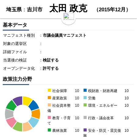
太田 政克
埼玉県
：
吉川市
（2015年12月）
基本データ
マニフェスト種別
：
市議会議員マニフェスト
対象の選挙区
：
詳細ファイル
：
当選後の検証
：
検証する
オープンデータ化
：
許可する
政策注力分野
■
■
社会保障
10
税財政・財政再建
10
■
■
産業政策
10
労働
10
■
■
社会資本整
10
環境・エネルギー
10
備
■
■
教育・子育
10
行政・議会改革
10
て
■
■
農林漁業
10
安全・防災・震災復
10
興