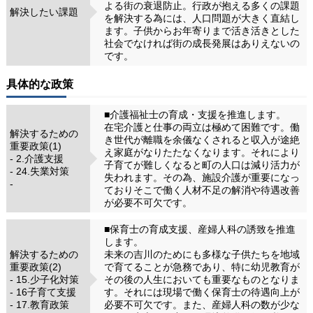
よる街の衰退防止。行政が抱える多くの課題
解決したい課題
を解決する為には、人口問題が大きく直結し
ます。子供からお年寄りまで活き活きとした
社会でなければ街の成長発展はありえないの
です。
具体的な政策
■介護福祉士の育成・支援を推進します。
在宅介護と仕事の両立は極めて困難です。働
解決するための
き世代が離職を余儀なくされると収入が途絶
重要政策(1)
え家庭がなりたたなくなります。それにより
- 2.介護支援
子育てが難しくなると町の人口は減り活力が
- 24.失業対策
失われます。その為、施設介護が重要になっ
-
ておりそこで働く人材不足の解消や待遇改善
が必要不可欠です。
■保育士の育成支援、産婦人科の誘致を推進
します。
解決するための
未来の吉川のためにも多様な子供たちを地域
重要政策(2)
で育てることが急務であり、特に幼児教育が
- 15.少子化対策
その後の人生においても重要なものとなりま
- 16子育て支援
す。それには現場で働く保育士の待遇向上が
- 17.教育政策
必要不可欠です。また、産婦人科の数が少な