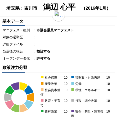
潟辺 心平
埼玉県
：
吉川市
（2016年1月）
基本データ
マニフェスト種別
：
市議会議員マニフェスト
対象の選挙区
：
詳細ファイル
：
当選後の検証
：
検証する
オープンデータ化
：
許可する
政策注力分野
■
■
社会保障
10
税財政・財政再建
10
■
■
産業政策
10
労働
10
■
■
社会資本整
10
環境・エネルギー
10
備
■
■
教育・子育
10
行政・議会改革
10
て
■
■
農林漁業
10
安全・防災・震災復
10
興