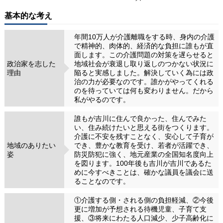
基本的な考え
年間10万人が介護離職をする時、身内の介護
で精神的、肉体的、経済的な負担に誰もが直
面します。この介護問題の対策を遅らせると
政治家を志した
地域社会が衰退し取り返しのつかない状況に
理由
陥ると実感しました。解決していく為には政
治の力が必要なのです。誰かがやってくれる
のを待っていては何も変わりません。だから
私がやるのです。
誰もが吉川に住んで良かった、住んでみた
い、住み続けたいと思える街をつくります。
介護に不安を残すことなく、安心して子育が
地域のありたい
でき、豊かな教育を受け、若者が活躍でき、
姿
防災防犯に強く、地元産業の全国知名度向上
を図ります。100年後も吉川が吉川であるた
めに今すべきことは、確かな議員を議会に送
ることなのです。
①介護する側・される側の負担軽減、②今後
更に増加が予想される待機児童、子育て支
援、③将来にわたる人口減少、少子高齢化に