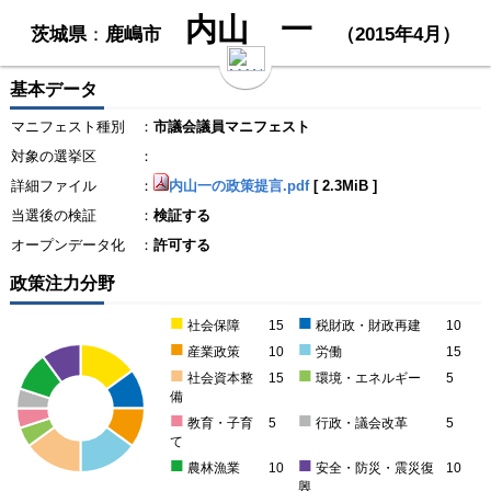
内山 一
茨城県
：
鹿嶋市
（2015年4月）
基本データ
マニフェスト種別
：
市議会議員マニフェスト
対象の選挙区
：
詳細ファイル
：
内山一の政策提言.pdf
[
2.3MiB
]
当選後の検証
：
検証する
オープンデータ化
：
許可する
政策注力分野
■
■
社会保障
15
税財政・財政再建
10
■
■
産業政策
10
労働
15
■
■
社会資本整
15
環境・エネルギー
5
備
■
■
教育・子育
5
行政・議会改革
5
て
■
■
農林漁業
10
安全・防災・震災復
10
興