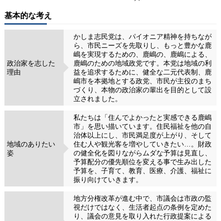
基本的な考え
かしま志民党は、パイオニア精神を持ちなが
ら、市民ニーズを先取りし、もっと豊かな鹿
嶋を実現するための、鹿嶋の、鹿嶋による、
政治家を志した
鹿嶋のための地域政党です。本党は地域の利
理由
益を追求するために、健全な二元代表制、鹿
嶋市を本拠地とする政党、市民が主役のまち
づくり、本物の政治家の輩出を目的として設
立されました。
私たちは「住んでよかったと実感できる鹿嶋
市」を思い描いています。住民福祉を他の自
治体以上にし、市民満足度が上がり、そして
地域のありたい
住む人や観光客を増やしていきたい…。財政
姿
の健全化を図りながらムダな予算は見直し、
予算配分の優先順位を変える事で生み出した
予算を、子育て、教育、医療、介護、福祉に
振り向けていきます。
地方分権改革が進む中で、市議会は市政の監
視だけではなく、生活者起点の条例を定めた
り、議会の意見を取り入れた行政提案による