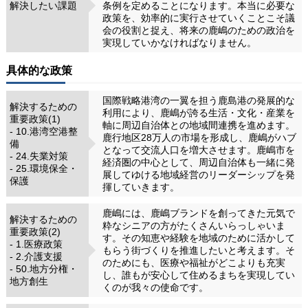
解決したい課題
条例を定めることになります。本当に必要な
政策を、効率的に実行させていくことこそ議
会の役割と捉え、将来の鹿嶋のための政治を
実現していかなければなりません。
具体的な政策
国際戦略港湾の一翼を担う鹿島港の発展的な
解決するための
利用により、鹿嶋が誇る生活・文化・産業を
重要政策(1)
軸に周辺自治体との地域間連携を進めます。
- 10.港湾空港整
鹿行地区28万人の市場を形成し、鹿嶋がハブ
備
となって交流人口を増大させます。鹿嶋市を
- 24.失業対策
経済圏の中心として、周辺自治体も一緒に発
- 25.環境保全・
展してゆける地域経営のリーダーシップを発
保護
揮していきます。
鹿嶋には、鹿嶋ブランドを創ってきた元気で
解決するための
粋なシニアの方がたくさんいらっしゃいま
重要政策(2)
す。その知恵や経験を地域のために活かして
- 1.医療政策
もらう街づくりを推進したいと考えます。そ
- 2.介護支援
のためにも、医療や福祉がどこよりも充実
- 50.地方分権・
し、誰もが安心して住めるまちを実現してい
地方創生
くのが我々の使命です。