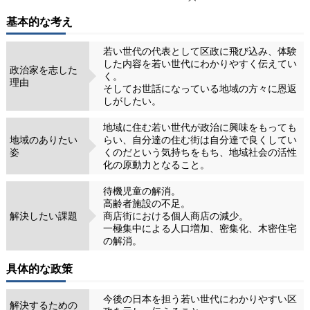
基本的な考え
若い世代の代表として区政に飛び込み、体験
した内容を若い世代にわかりやすく伝えてい
政治家を志した
く。
理由
そしてお世話になっている地域の方々に恩返
しがしたい。
地域に住む若い世代が政治に興味をもっても
地域のありたい
らい、自分達の住む街は自分達で良くしてい
姿
くのだという気持ちをもち、地域社会の活性
化の原動力となること。
待機児童の解消。
高齢者施設の不足。
解決したい課題
商店街における個人商店の減少。
一極集中による人口増加、密集化、木密住宅
の解消。
具体的な政策
今後の日本を担う若い世代にわかりやすい区
解決するための