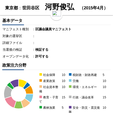
河野俊弘
東京都
：
世田谷区
（2015年4月）
基本データ
マニフェスト種別
：
区議会議員マニフェスト
対象の選挙区
：
詳細ファイル
：
当選後の検証
：
検証する
オープンデータ化
：
許可する
政策注力分野
■
■
社会保障
10
税財政・財政再建
5
■
■
産業政策
10
労働
10
■
■
社会資本整
10
環境・エネルギー
10
備
■
■
教育・子育
15
行政・議会改革
15
て
■
■
農林漁業
5
安全・防災・震災復
10
興