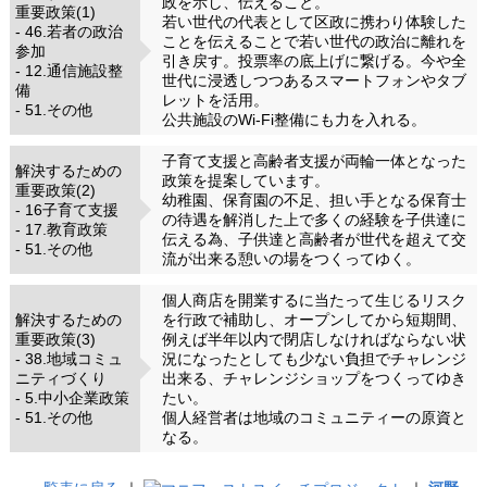
政を示し、伝えること。
重要政策(1)
若い世代の代表として区政に携わり体験した
- 46.若者の政治
ことを伝えることで若い世代の政治に離れを
参加
引き戻す。投票率の底上げに繋げる。今や全
- 12.通信施設整
世代に浸透しつつあるスマートフォンやタブ
備
レットを活用。
- 51.その他
公共施設のWi-Fi整備にも力を入れる。
子育て支援と高齢者支援が両輪一体となった
解決するための
政策を提案しています。
重要政策(2)
幼稚園、保育園の不足、担い手となる保育士
- 16子育て支援
の待遇を解消した上で多くの経験を子供達に
- 17.教育政策
伝える為、子供達と高齢者が世代を超えて交
- 51.その他
流が出来る憩いの場をつくってゆく。
個人商店を開業するに当たって生じるリスク
解決するための
を行政で補助し、オープンしてから短期間、
重要政策(3)
例えば半年以内で閉店しなければならない状
- 38.地域コミュ
況になったとしても少ない負担でチャレンジ
ニティづくり
出来る、チャレンジショップをつくってゆき
- 5.中小企業政策
たい。
- 51.その他
個人経営者は地域のコミュニティーの原資と
なる。