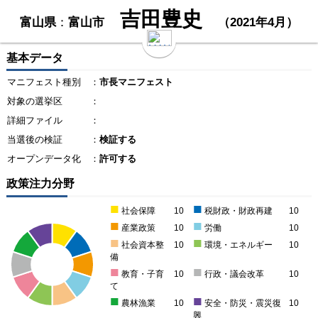
吉田豊史
富山県
：
富山市
（2021年4月）
基本データ
マニフェスト種別
：
市長マニフェスト
対象の選挙区
：
詳細ファイル
：
当選後の検証
：
検証する
オープンデータ化
：
許可する
政策注力分野
■
■
社会保障
10
税財政・財政再建
10
■
■
産業政策
10
労働
10
■
■
社会資本整
10
環境・エネルギー
10
備
■
■
教育・子育
10
行政・議会改革
10
て
■
■
農林漁業
10
安全・防災・震災復
10
興