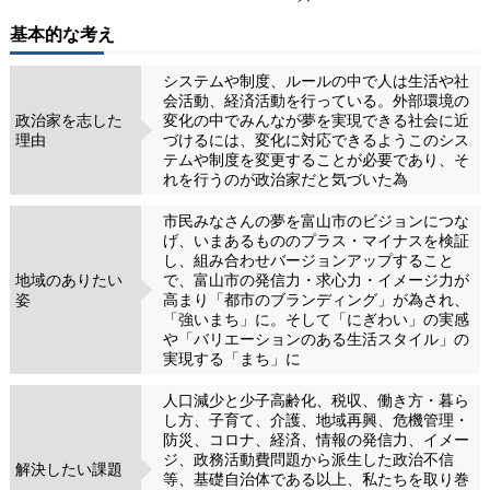
基本的な考え
システムや制度、ルールの中で人は生活や社
会活動、経済活動を行っている。外部環境の
政治家を志した
変化の中でみんなが夢を実現できる社会に近
理由
づけるには、変化に対応できるようこのシス
テムや制度を変更することが必要であり、そ
れを行うのが政治家だと気づいた為
市民みなさんの夢を富山市のビジョンにつな
げ、いまあるもののプラス・マイナスを検証
し、組み合わせバージョンアップすること
地域のありたい
で、富山市の発信力・求心力・イメージ力が
姿
高まり「都市のブランディング」が為され、
「強いまち」に。そして「にぎわい」の実感
や「バリエーションのある生活スタイル」の
実現する「まち」に
人口減少と少子高齢化、税収、働き方・暮ら
し方、子育て、介護、地域再興、危機管理・
防災、コロナ、経済、情報の発信力、イメー
ジ、政務活動費問題から派生した政治不信
解決したい課題
等、基礎自治体である以上、私たちを取り巻