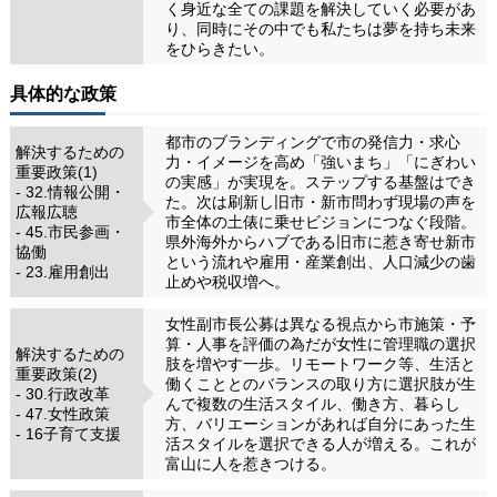
く身近な全ての課題を解決していく必要があ
り、同時にその中でも私たちは夢を持ち未来
をひらきたい。
具体的な政策
都市のブランディングで市の発信力・求心
解決するための
力・イメージを高め「強いまち」「にぎわい
重要政策(1)
の実感」が実現を。ステップする基盤はでき
- 32.情報公開・
た。次は刷新し旧市・新市問わず現場の声を
広報広聴
市全体の土俵に乗せビジョンにつなぐ段階。
- 45.市民参画・
県外海外からハブである旧市に惹き寄せ新市
協働
という流れや雇用・産業創出、人口減少の歯
- 23.雇用創出
止めや税収増へ。
女性副市長公募は異なる視点から市施策・予
算・人事を評価の為だが女性に管理職の選択
解決するための
肢を増やす一歩。リモートワーク等、生活と
重要政策(2)
働くこととのバランスの取り方に選択肢が生
- 30.行政改革
んで複数の生活スタイル、働き方、暮らし
- 47.女性政策
方、バリエーションがあれば自分にあった生
- 16子育て支援
活スタイルを選択できる人が増える。これが
富山に人を惹きつける。